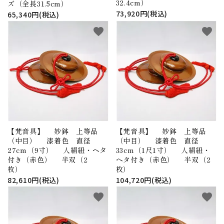
32.4cm）
ズ（全長31.5cm）
73,920円(税込)
65,340円(税込)
favorite
favorite
【梵音具】 妙鉢 上等品
【梵音具】 妙鉢 上等品
（中目） 漆着色 直径
（中目） 漆着色 直径
27cm（9寸） 人絹紐・ヘタ
33cm（1尺1寸） 人絹紐・
付き（赤色） 半双（2
ヘタ付き（赤色） 半双（2
枚）
枚）
82,610円(税込)
104,720円(税込)
favorite
favorite