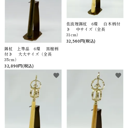
佐波理錫杖 6環 白木柄付
き 中サイズ（全長
31cm）
32,560円(税込)
錫杖 上等品 6環 黒檀柄
付き 大大サイズ（全長
35cm）
32,890円(税込)
favorite
favorite