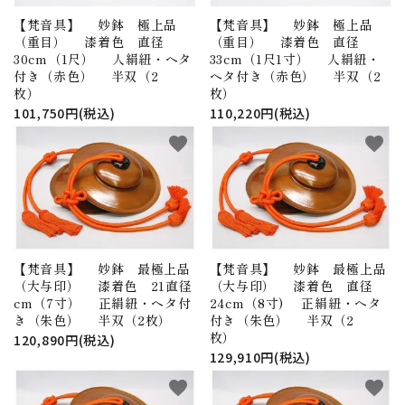
【梵音具】 妙鉢 極上品
【梵音具】 妙鉢 極上品
（重目） 漆着色 直径
（重目） 漆着色 直径
30cm（1尺） 人絹紐・ヘタ
33cm（1尺1寸） 人絹紐・
付き（赤色） 半双（2
ヘタ付き（赤色） 半双（2
枚）
枚）
101,750円(税込)
110,220円(税込)
favorite
favorite
【梵音具】 妙鉢 最極上品
【梵音具】 妙鉢 最極上品
（大与印） 漆着色 21直径
（大与印） 漆着色 直径
cm（7寸） 正絹紐・ヘタ付
24cm（8寸) 正絹紐・ヘタ
き（朱色） 半双（2枚）
付き（朱色） 半双（2
枚）
120,890円(税込)
129,910円(税込)
favorite
favorite