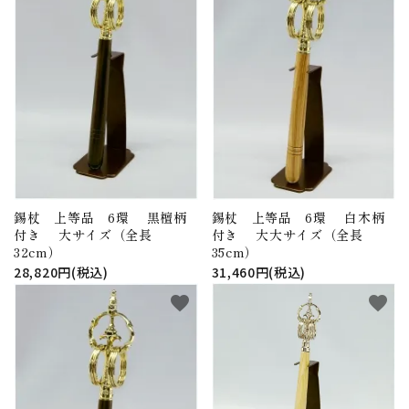
アウトレット
印金
ご利用ガイド
プライバシーポリシー
特定商取引法について
お問い合わせ
錫杖 上等品 6環 黒檀柄
錫杖 上等品 6環 白木柄
付き 大サイズ（全長
付き 大大サイズ（全長
32cm）
35cm）
28,820円(税込)
31,460円(税込)
favorite
favorite