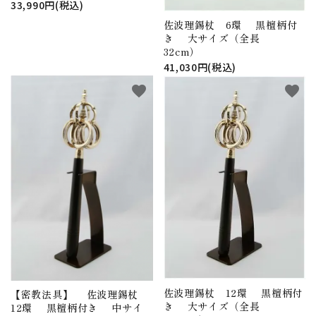
33,990円(税込)
佐波理錫杖 6環 黒檀柄付
き 大サイズ（全長
32cm）
41,030円(税込)
favorite
favorite
佐波理錫杖 12環 黒檀柄付
【密教法具】 佐波理錫杖
き 大サイズ（全長
12環 黒檀柄付き 中サイ