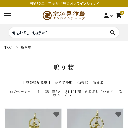
創業92年 京仏具作島のオンラインショップ
0
person
shopping_cart
search
TOP
鳴り物
search
鳴り物
密教法具
密教法具
[ 並び順を変更 ]
-
おすすめ順
-
価格順
-
新着順
寺院仏具
五鈷
前のページへ
全 [128] 商品中 [21-40] 商品を表示しています
次
のページへ
鳴り物
錫杖
favorite
favorite
家庭用仏具
鳴り物