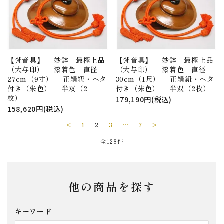
【梵音具】 妙鉢 最極上品
【梵音具】 妙鉢 最極上品
（大与印） 漆着色 直径
（大与印） 漆着色 直径
27cm（9寸） 正絹紐・ヘタ
30cm（1尺） 正絹紐・ヘタ
付き（朱色） 半双（2
付き（朱色） 半双（2枚）
枚）
179,190円(税込)
158,620円(税込)
<
1
2
3
…
7
>
全128件
他の商品を探す
キーワード