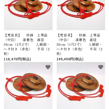
【梵音具】 妙鉢 上等品
【梵音具】 妙鉢 上等品
（中目） 漆着色 直径
（中目） 漆着色 直径
36cm（1尺2寸） 人絹紐・
39cm（1尺3寸） 人絹紐・
ヘタ付き（赤色） 半双（2
ヘタ付き（赤色） 半双（2
枚）
枚）
118,470円(税込)
149,490円(税込)
favorite
favorite