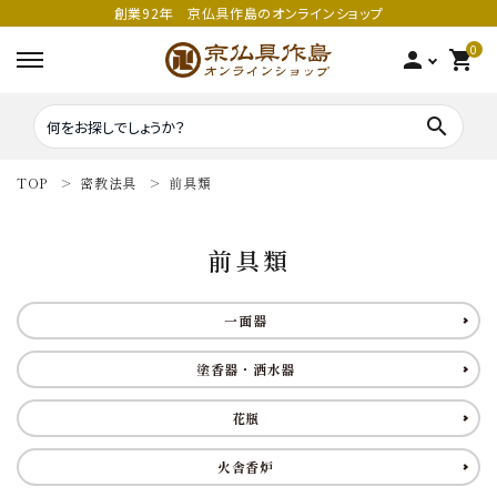
創業92年 京仏具作島のオンラインショップ
0
person
shopping_cart
search
TOP
密教法具
前具類
search
前具類
密教法具
密教法具
一面器
寺院仏具
五鈷
塗香器・洒水器
鳴り物
錫杖
花瓶
家庭用仏具
鳴り物
火舎香炉