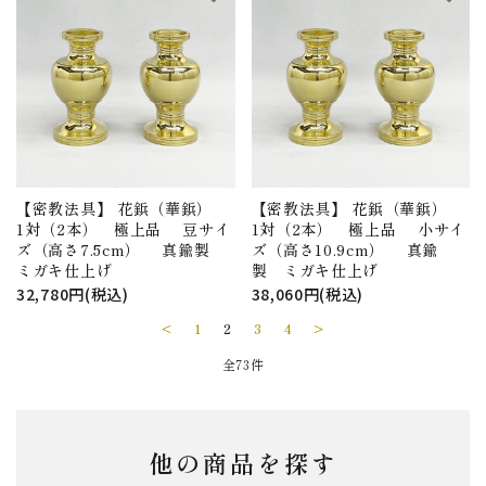
【密教法具】 花鋲（華鋲）
【密教法具】 花鋲（華鋲）
1対（2本） 極上品 豆サイ
1対（2本） 極上品 小サイ
ズ（高さ7.5cm） 真鍮製
ズ（高さ10.9cm） 真鍮
ミガキ仕上げ
製 ミガキ仕上げ
32,780円(税込)
38,060円(税込)
<
1
2
3
4
>
全73件
他の商品を探す