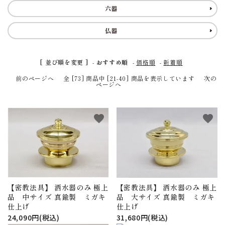
アウトレット
印金
六器
ご利用ガイド
仏器
プライバシーポリシー
[ 並び順を変更 ]
-
おすすめ順
-
価格順
-
新着順
前のページへ
全 [73] 商品中 [21-40] 商品を表示しています
次の
特定商取引法について
ページへ
お問い合わせ
favorite
favorite
【密教法具】 洒水器のみ 極上
【密教法具】 洒水器のみ 極上
品 中サイズ 真鍮製 ミガキ
品 大サイズ 真鍮製 ミガキ
仕上げ
仕上げ
24,090円(税込)
31,680円(税込)