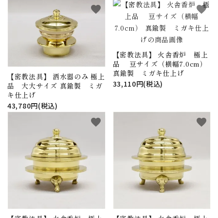
favorite
favorite
【密教法具】 火舎香炉 極上
品 豆サイズ（横幅7.0cm）
真鍮製 ミガキ仕上げ
【密教法具】 洒水器のみ 極上
33,110円(税込)
品 大大サイズ 真鍮製 ミガ
キ仕上げ
43,780円(税込)
favorite
favorite