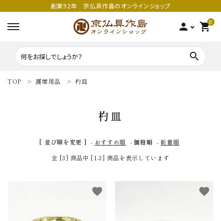
創業92年 京仏具作島のオンラインショップ
0
person
shopping_cart
search
TOP
護摩用品
杓皿
search
杓皿
密教法具
密教法具
[ 並び順を変更 ]
-
おすすめ順
-
価格順
-
新着順
寺院仏具
五鈷
全 [3] 商品中 [1-3] 商品を表示しています
鳴り物
錫杖
favorite
favorite
家庭用仏具
鳴り物