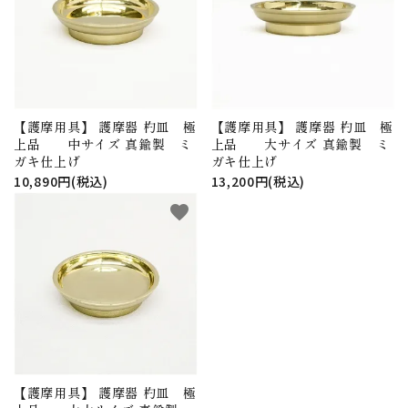
アウトレット
印金
ご利用ガイド
プライバシーポリシー
【護摩用具】 護摩器 杓皿 極
【護摩用具】 護摩器 杓皿 極
上品 中サイズ 真鍮製 ミ
上品 大サイズ 真鍮製 ミ
特定商取引法について
ガキ仕上げ
ガキ仕上げ
10,890円(税込)
13,200円(税込)
お問い合わせ
favorite
【護摩用具】 護摩器 杓皿 極