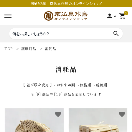
創業92年 京仏具作島のオンラインショップ
0
person
shopping_cart
search
TOP
護摩用品
消耗品
search
消耗品
密教法具
密教法具
[ 並び順を変更 ]
-
おすすめ順
-
価格順
-
新着順
寺院仏具
五鈷
全 [9] 商品中 [1-9] 商品を表示しています
鳴り物
錫杖
favorite
favorite
家庭用仏具
鳴り物