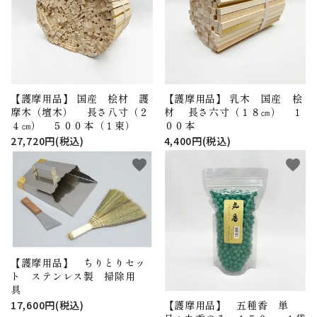
アウトレット
印金
ご利用ガイド
プライバシーポリシー
【護摩用品】 国産 桧材 護
【護摩用品】 乳木 国産 桧
摩木（壇木） 長さ八寸（２
材 長さ六寸（１８㎝） １
特定商取引法について
４㎝） ５００本（１束）
００本
27,720円(税込)
4,400円(税込)
お問い合わせ
favorite
favorite
【護摩用品】 ちりとりセッ
ト ステンレス製 掃除用
具
17,600円(税込)
【護摩用品】 五種香 単