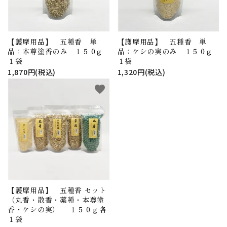
【護摩用品】 五種香 単
【護摩用品】 五種香 単
品；本尊塗香のみ １５０g
品；ケシの実のみ １５０g
１袋
１袋
1,870円(税込)
1,320円(税込)
favorite
【護摩用品】 五種香 セット
（丸香・散香・薬種・本尊塗
香・ケシの実） １５０ｇ各
１袋