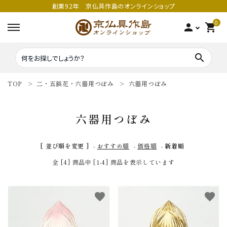
創業92年 京仏具作島のオンラインショップ
0
person
shopping_cart
search
TOP
二・五鋲花・六器用つぼみ
六器用つぼみ
search
六器用つぼみ
密教法具
密教法具
[ 並び順を変更 ]
-
おすすめ順
-
価格順
-
新着順
寺院仏具
五鈷
全 [4] 商品中 [1-4] 商品を表示しています
鳴り物
錫杖
favorite
favorite
家庭用仏具
鳴り物