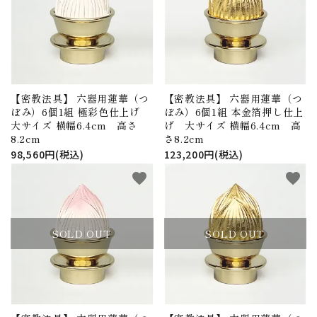
アウトレット
印金
ご利用ガイド
プライバシーポリシー
【密教法具】 六器用蓮華（つ
【密教法具】 六器用蓮華（つ
ぼみ）6個1組 極彩色仕上げ
ぼみ）6個1組 本金箔押し仕上
特定商取引法について
大サイズ 横幅6.4cm 高さ
げ 大サイズ 横幅6.4cm 高
8.2cm
さ8.2cm
お問い合わせ
98,560円(税込)
123,200円(税込)
favorite
favorite
SOLD OUT
SOLD OUT