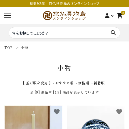
創業92年 京仏具作島のオンラインショップ
0
person
shopping_cart
search
TOP
小物
search
小物
密教法具
密教法具
[ 並び順を変更 ]
-
おすすめ順
-
価格順
-
新着順
寺院仏具
五鈷
全 [9] 商品中 [1-9] 商品を表示しています
鳴り物
錫杖
favorite
favorite
家庭用仏具
鳴り物