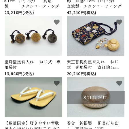
5.1cm（1寸7分） 真鍮
彫 直径5.1cm（1寸7分）
製 チタンコーティング
真鍮製 チタンコーティング
23,210円(税込)
42,240円(税込)
favorite
favorite
宝珠型塗香入れ ねじ式 専
天竺菩提樹塗香入れ ねじ
用袋付
式 専用袋付 直径約4cm
13,640円(税込)
20,240円(税込)
favorite
favorite
SOLD OUT
【数量限定】履きやすい雪駄
香合 純銀製 槌目打ち出
履き心地がいい雪駄です 小さ
し 直径6cm（2寸）