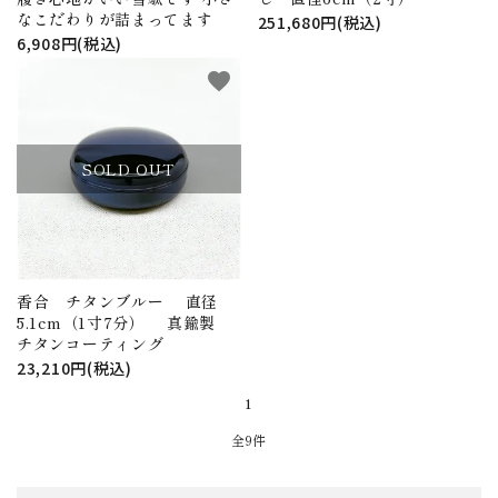
なこだわりが詰まってます
251,680円(税込)
6,908円(税込)
favorite
SOLD OUT
香合 チタンブルー 直径
5.1cm（1寸7分） 真鍮製
チタンコーティング
23,210円(税込)
1
全9件