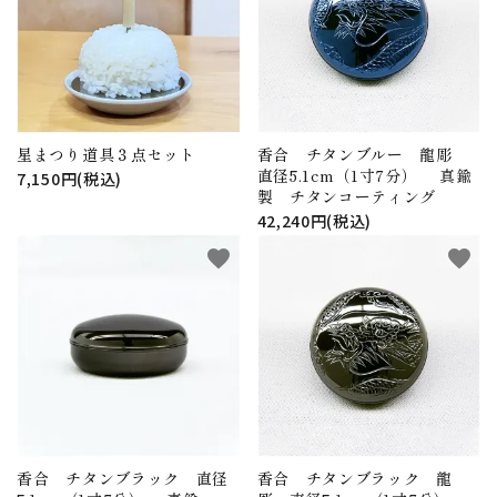
アウトレット
印金
ご利用ガイド
プライバシーポリシー
星まつり道具３点セット
香合 チタンブルー 龍彫
直径5.1cm（1寸7分） 真鍮
7,150円(税込)
特定商取引法について
製 チタンコーティング
42,240円(税込)
お問い合わせ
favorite
favorite
香合 チタンブラック 直径
香合 チタンブラック 龍