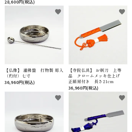
28,600円(税込)
favorite
favorite
【仏像】 灌佛盤 打物製 彫入
【寺院仏具】 お剃刀 上等
（杓付）七寸
品 クロームメッキ仕上げ
正絹房付き 長さ21cm
36,960円(税込)
36,960円(税込)
favorite
favorite