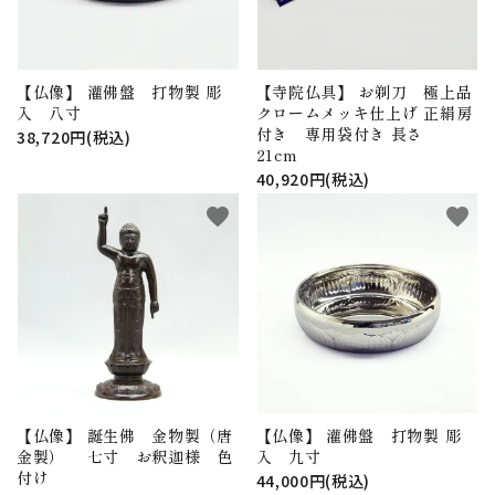
【仏像】 灌佛盤 打物製 彫
【寺院仏具】 お剃刀 極上品
入 八寸
クロームメッキ仕上げ 正絹房
付き 専用袋付き 長さ
38,720円(税込)
21cm
40,920円(税込)
favorite
favorite
【仏像】 誕生佛 金物製（唐
【仏像】 灌佛盤 打物製 彫
金製） 七寸 お釈迦様 色
入 九寸
付け
44,000円(税込)