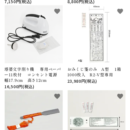
7,150円(税込)
8,800円(税込)
favorite
favorite
塔婆文字削り機 専用ペーパ
おみくじ箋のみ A型 1箱
ー11枚付 コンセント電源
1000枚入 R2-V型専用
幅17.9cm 高さ12cm
23,980円(税込)
16,500円(税込)
favorite
favorite