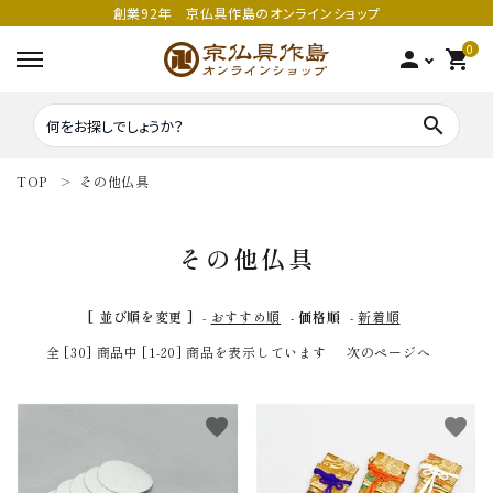
創業92年 京仏具作島のオンラインショップ
0
person
shopping_cart
search
TOP
その他仏具
search
その他仏具
密教法具
密教法具
[ 並び順を変更 ]
-
おすすめ順
-
価格順
-
新着順
寺院仏具
五鈷
全 [30] 商品中 [1-20] 商品を表示しています
次のページへ
鳴り物
錫杖
favorite
favorite
家庭用仏具
鳴り物