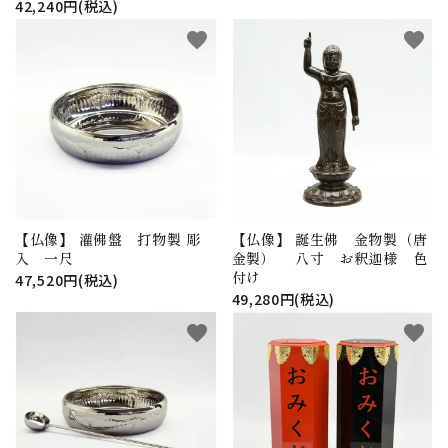
42,240円(税込)
favorite
favorite
【仏像】 灌佛盤 打物製 彫
【仏像】 誕生佛 金物製（唐
入 一尺
金製） 八寸 お釈迦様 色
付け
47,520円(税込)
49,280円(税込)
favorite
favorite