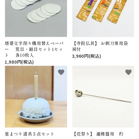
アウトレット
印金
ご利用ガイド
プライバシーポリシー
塔婆文字削り機用替えペーパ
【寺院仏具】 お剃刀専用袋
ー 荒目・細目セット1セッ
房付
特定商取引法について
ト 各10枚入
3,960円(税込)
1,980円(税込)
お問い合わせ
favorite
favorite
星まつり道具３点セット
【花祭り】 灌佛盤用 杓