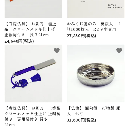
【寺院仏具】 お剃刀 極上
おみくじ箋のみ 英訳入 1
品 クロームメッキ仕上げ
箱1000枚入 R2-V型専用
正絹房付き 長さ21cm
27,830円(税込)
24,640円(税込)
favorite
favorite
【寺院仏具】 お剃刀 上等品
【仏像】 灌佛盤 打物製 彫
クロームメッキ仕上げ 正絹房
入 七寸
付き 専用袋付き 長さ
31,680円(税込)
21cm