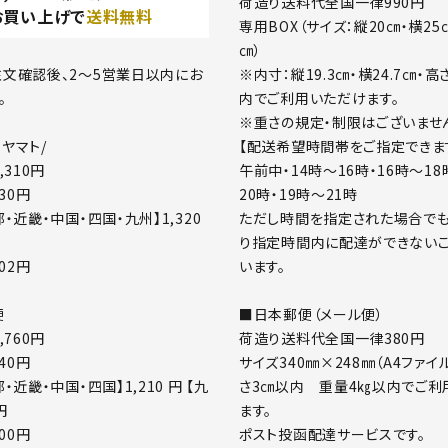
荷造り送料代全国一律990円
お買い上げで
送料無料
専用BOX（サイズ：縦20㎝・横25
㎝）
※内寸：縦19.3㎝・横24.7㎝・高
文確認後、2～5営業日以内にお
内でご利用いただけます。
。
※重さの規定・制限はございませ
【配送希望時間帯をご指定できま
ヤマト/
午前中・14時～16時・16時～18
,310円
20時・19時～21時
430円
ただし時間を指定された場合でも
・近畿・中国・四国・九州】1,320
り指定時間内に配達ができないこ
います。
002円
■日本郵便（メール便）
便
荷造り送料代全国一律380円
,760円
サイズ340㎜×248㎜（A4ファイ
540円
さ3㎝以内 重量4㎏以内でご利
・近畿・中国・四国】1,210 円 【九
ます。
円
ポスト投函配達サービスです。
400円