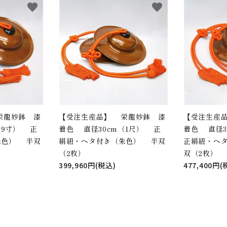
favorite
favorite
栄龍妙鉢 漆
【受注生産品】 栄龍妙鉢 漆
【受注生産
（9寸） 正
着色 直径30cm（1尺） 正
着色 直径3
朱色） 半双
絹紐・ヘタ付き（朱色） 半双
正絹紐・ヘ
（2枚）
双（2枚）
399,960円(税込)
477,400円(