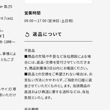
㎝・高さ5
営業時間
さ4.7㎝以
09:00～17:00（定休日：土日祝）
ん。
返品について
replay
す】
時・18時～
不良品
、事情によ
■商品の欠陥や不良など当社原因による場
ともござ
合には、返品・交換を受付させていただきま
す。商品到着後3日以内にお電話ください。
■良品との交換をご希望されない場合は、お
支払い方法にかかわらず、ご指定の口座に返
金させていただくものとします。 当該商品の
ルサイズ）厚
返送および再送に要する送料などは、当社
用いただけ
負担といたします。
返品期限