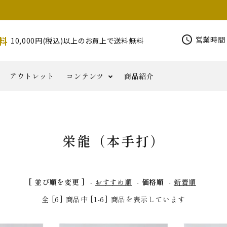
schedule
料
営業時間 
10,000円(税込)以上のお買上で送料無料
アウトレット
コンテンツ
商品紹介
錫杖
その他密
写経用
印金
柄香炉
香りと
磬
お
仏具類
コ
半鐘
花皿
NORIKA
華鬘
栄龍（本手打）
器
教
品
小物
ともに
知
ラ
その他仏具
Jewelry
六葉・
ら
ム
せ
[ 並び順を変更 ]
-
おすすめ順
-
価格順
-
新着順
全 [6] 商品中 [1-6] 商品を表示しています