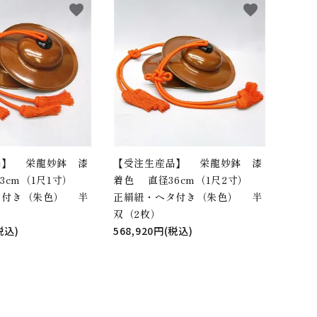
favorite
favorite
品】 栄龍妙鉢 漆
【受注生産品】 栄龍妙鉢 漆
3cm（1尺1寸）
着色 直径36cm（1尺2寸）
タ付き（朱色） 半
正絹紐・ヘタ付き（朱色） 半
双（2枚）
税込)
568,920円(税込)