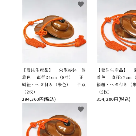
鳴り物
favorite
アウトレット
印金
ご利用ガイド
プライバシーポリシー
特定商取引法について
【受注生産品】 栄龍妙鉢 漆
【受注生産品】 
お問い合わせ
着色 直径24cm（8寸） 正
着色 直径27cm
絹紐・ヘタ付き（朱色） 半双
絹紐・ヘタ付き（
（2枚）
（2枚）
294,360円(税込)
354,200円(税込)
favorite