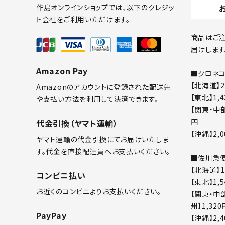
作島オンラインショップでは、以下のクレジッ
ト会社をご利用いただけます。
商品はご注
届けします
検索する
Amazon Pay
■クロネコ
【北海道】2
Amazonのアカウントに登録された配送先
【東北】1,
や支払い方法を利用して決済できます。
【関東・中部
円
代金引換（ヤマト運輸）
【沖縄】2,
ヤマト運輸の代金引換にてお届けいたしま
す。代金を直接配達員へお支払いください。
■佐川急
【北海道】1
コンビニ払い
【東北】1,
お近くのコンビニよりお支払いください。
【関東・中部
州】1,320
PayPay
【沖縄】2,