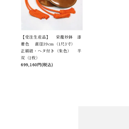
【受注生産品】 栄龍妙鉢 漆
着色 直径39cm（1尺3寸）
正絹紐・ヘタ付き（朱色） 半
双（2枚）
699,160円(税込)