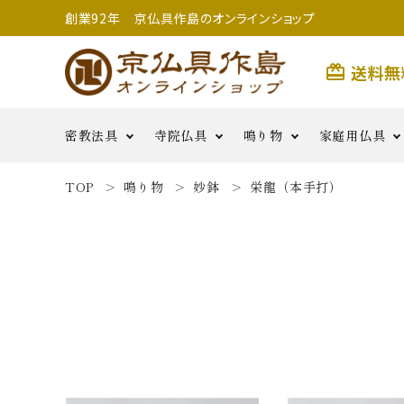
創業92年 京仏具作島のオンラインショップ
送料無
card_giftcard
密教法具
寺院仏具
鳴り物
家庭用仏具
TOP
鳴り物
妙鉢
栄龍（本手打）
search
前具類
金剛杵類
寺院用具足
護摩用品
妙鉢
香炉
二・五鋲
銅羅
生活雑
払子・如意・笏・手
その他
茶湯器・仏
花・六器
貨
密教法具
燭
鳴り物
用つぼみ
密教法具
寺院仏具
五鈷
鳴り物
錫杖
家庭用仏具