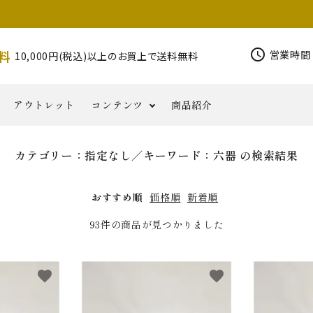
schedule
料
営業時間 
10,000円(税込)以上のお買上で送料無料
アウトレット
コンテンツ
商品紹介
カテゴリー：指定なし／キーワード：六器 の検索結果
錫杖
その他密
写経用
印金
柄香炉
香りと
磬
お
仏具類
コ
半鐘
花皿
NORIKA
華鬘
器
教
品
小物
ともに
知
ラ
その他仏具
Jewelry
六葉・
おすすめ順
価格順
新着順
ら
ム
せ
93件の商品が見つかりました
favorite
favorite