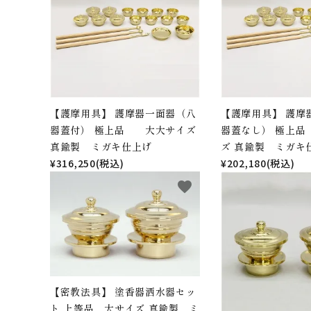
鳴り物
アウトレット
印金
ご利用ガイド
プライバシーポリシー
【護摩用具】 護摩器一面器（八
【護摩用具】 護摩
器蓋付） 極上品 大大サイズ
器蓋なし） 極上
特定商取引法について
真鍮製 ミガキ仕上げ
ズ 真鍮製 ミガキ
¥316,250(税込)
¥202,180(税込)
お問い合わせ
favorite
【密教法具】 塗香器洒水器セッ
ト 上等品 大サイズ 真鍮製 ミ