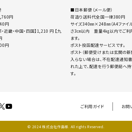
■日本郵便（メール便）
便
荷造り送料代全国一律380円
,760円
サイズ340㎜×248㎜（A4ファイ
540円
さ3㎝以内 重量4㎏以内でご利
・近畿・中国・四国】1,210 円 【九
ます。
円
ポスト投函配達サービスです。
400円
ポスト（郵便受けまたは玄関の新
入らない場合は、不在配達通知
れた上で、配達を行う郵便局へ持
す。
ご利用ガイド
お問
© 2024 株式会社作島様. All rights Reserved.