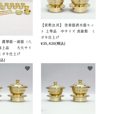
【密教法具】 塗香器洒水器セッ
ト 上等品 中サイズ 真鍮製 ミ
ガキ仕上げ
 護摩器一面器（八
¥35,420(税込)
 極上品 大大サイ
ミガキ仕上げ
税込)
favorite
favorite