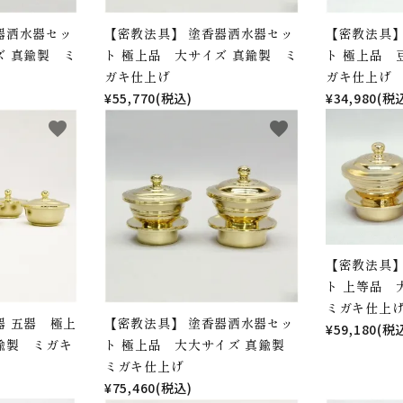
器洒水器セッ
【密教法具】 塗香器洒水器セッ
【密教法具】
ズ 真鍮製 ミ
ト 極上品 大サイズ 真鍮製 ミ
ト 極上品 
ガキ仕上げ
ガキ仕上げ
¥55,770(税込)
¥34,980(税
favorite
favorite
【密教法具】
ト 上等品
ミガキ仕上
器 五器 極上
【密教法具】 塗香器洒水器セッ
¥59,180(税
鍮製 ミガキ
ト 極上品 大大サイズ 真鍮製
ミガキ仕上げ
¥75,460(税込)