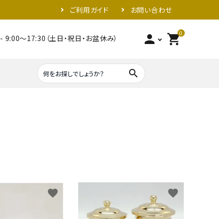
ご利用ガイド
お問い合わせ
0
person
shopping_cart
- 9:00～17:30（土日・祝日・お盆休み）
search
照明器具類
金具
favorite
favorite