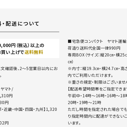
close
料・配送について
■宅急便コンパクト ヤマト運輸
0,000
円（税込）以上の
荷造り送料代全国一律990円
お買い上げで
送料無料
専用BOX（サイズ：縦20㎝・横25
㎝）
※内寸：縦19.3㎝・横24.7㎝・高
文確認後、2～5営業日以内にお
内でご利用いただけます。
。
※重さの規定・制限はございませ
【配送希望時間帯をご指定できま
ヤマト/
午前中・14時～16時・16時～18
,310円
20時・19時～21時
430円
ただし時間を指定された場合でも
・近畿・中国・四国・九州】1,320
り指定時間内に配達ができないこ
います。
002円