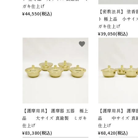
ガキ仕上げ
【密教法具】 塗香
¥44,550(税込)
ト 極上品 小サイ
ガキ仕上げ
¥39,050(税込)
favorite
【護摩用具】 護摩器 五器 極上
【護摩用具】 護摩
品 大サイズ 真鍮製 ミガキ
品 中サイズ 真
仕上げ
仕上げ
¥83,380(税込)
¥68,420(税込)