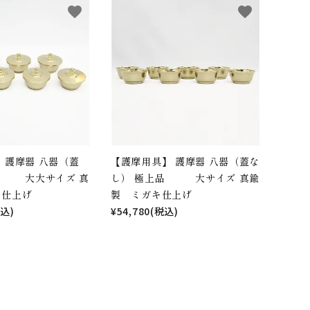
favorite
favorite
 護摩器 八器（蓋
【護摩用具】 護摩器 八器（蓋な
品 大大サイズ 真
し） 極上品 大サイズ 真鍮
キ仕上げ
製 ミガキ仕上げ
税込)
¥54,780(税込)