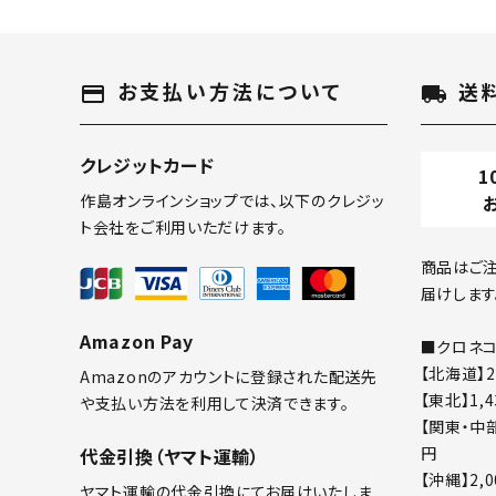
キーワード
お支払い方法について
送
payment
local_shipping
クレジットカード
1
カテゴリー
作島オンラインショップでは、以下のクレジッ
ト会社をご利用いただけます。
商品はご注
届けします
検索する
Amazon Pay
■クロネコ
【北海道】2
Amazonのアカウントに登録された配送先
【東北】1,
や支払い方法を利用して決済できます。
【関東・中部
円
代金引換（ヤマト運輸）
【沖縄】2,
ヤマト運輸の代金引換にてお届けいたしま