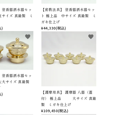
 塗香器洒水器セッ
【密教法具】 塗香器洒水器セッ
豆サイズ 真鍮製 ミ
ト 極上品 中サイズ 真鍮製 ミ
ガキ仕上げ
込)
¥44,330(税込)
favorite
favorite
 塗香器洒水器セッ
 大大サイズ 真鍮製
げ
【護摩用具】 護摩器 八器（蓋
込)
付） 極上品 大サイズ 真鍮
製 ミガキ仕上げ
¥109,450(税込)