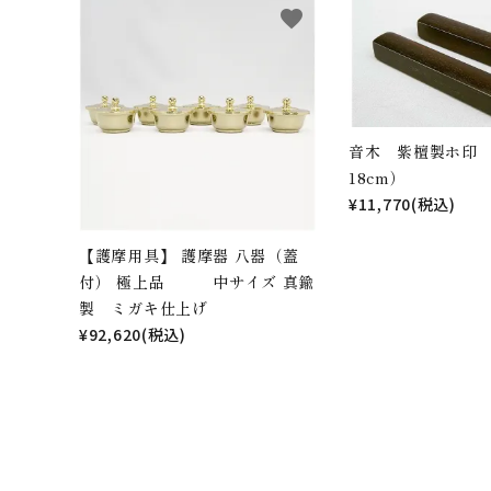
favorite
音木 紫檀製ホ印
18cm）
¥11,770(税込)
【護摩用具】 護摩器 八器（蓋
付） 極上品 中サイズ 真鍮
製 ミガキ仕上げ
¥92,620(税込)