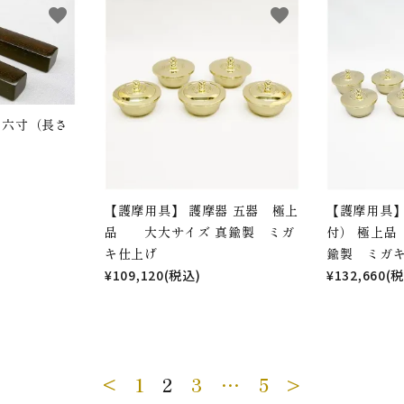
favorite
favorite
 六寸（長さ
【護摩用具】 護摩器 五器 極上
【護摩用具】
品 大大サイズ 真鍮製 ミガ
付） 極上
キ仕上げ
鍮製 ミガ
¥109,120(税込)
¥132,660(
<
1
2
3
…
5
>