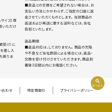
■良品との交換をご希望されない場合は、お
支払い方法にかかわらず、ご指定の口座に返
金させていただくものとします。 当該商品の
ルサイズ）厚
返送および再送に要する送料などは、当社
用いただけ
負担といたします。
返品期限
聞受け）に
■返品対応は、しておりません。 商品の欠陥
書を差し入
や不良など当社原因による場合には、返品・
ち戻りま
交換を受け付けさせていただきます。商品到
着後3日間以内にお電話ください。
zoom_in
絞り込み
い合わせ
特定商取引
プライバシーポリシー