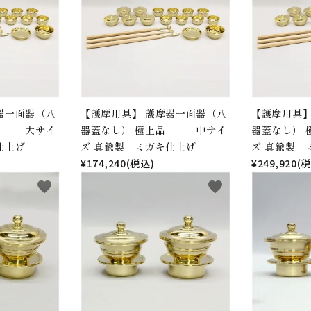
器一面器（八
【護摩用具】 護摩器一面器（八
【護摩用具】
品 大サイ
器蓋なし） 極上品 中サイ
器蓋なし）
仕上げ
ズ 真鍮製 ミガキ仕上げ
ズ 真鍮製 
¥174,240(税込)
¥249,920(
favorite
favorite