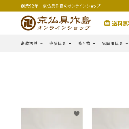
創業92年 京仏具作島のオンラインショップ
送料無
card_giftcard
密教法具
寺院仏具
鳴り物
家庭用仏具
search
前具類
金剛杵類
寺院用具足
護摩用品
妙鉢
香炉
二・五鋲
銅羅
生活雑
払子・如意・笏・手
その他
茶湯器・仏
花・六器
貨
密教法具
燭
鳴り物
用つぼみ
密教法具
寺院仏具
五鈷
鳴り物
favorite
錫杖
家庭用仏具