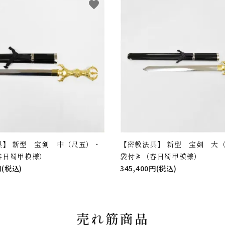
favorite
具】 新型 宝剣 中（尺五）・
【密教法具】 新型 宝剣 大
春日蜀甲模様）
袋付き（春日蜀甲模様）
円(税込)
345,400円(税込)
売れ筋商品