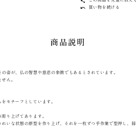
share
買い物を続ける
undo
商品説明
その姿が、仏の智慧や慈悲の象徴でもあるとされています。
ません。
らをモチーフとしています。
本彫り上げてあります。
きれいな状態の原型を作り上げ、それを一枚ずつ手作業で型押し、縁