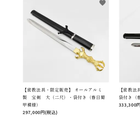
favorite
【密教法具・限定販売】 オールアルミ
【密教法
製 宝剣 大（二尺）・袋付き（春日蜀
袋付き（
甲模様）
333,300
297,000円(税込)