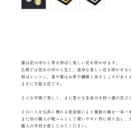
蓮は泥の中から芽を伸ばし美しい花を咲かせます。
仏教では泥水の中から生じ、清浄な美しい花を咲かせる
根はレンコン、茎や葉はお茶や繊維と余すところがあり
まさに万能な花です。
そんな可憐で美しく、また豊かな生命力を持つ蓮の花び
そのハスを仏具に携わる彫金師により葉脈の線を一本一
また別の職人が靴べらとして使いやすい形に削り出し、
職人の手技を感じてみてください。