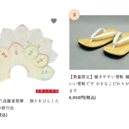
favorite
【数量限定】履きやすい雪駄 
いい雪駄です 小さなこだわり
ます
6,908円(税込)
 六波羅蜜散華 悟りをひらくた
の修行法
税込)