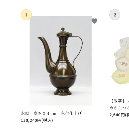
favorite
【散華】
めの六つ
水鋲 高さ２４cm 色付仕上げ
2,640円(
130,240円(税込)