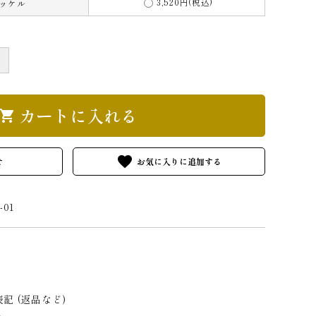
3,520円(税込)
ニッケル
＋
カートに入れる
hopping_cart
favorite
せ
-01
記 (返品など)
る