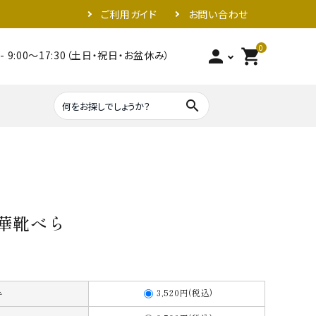
ご利用ガイド
お問い合わせ
0
person
shopping_cart
- 9:00～17:30（土日・祝日・お盆休み）
search
照明器具類
金具
 蓮華靴べら
3,520円(税込)
キ