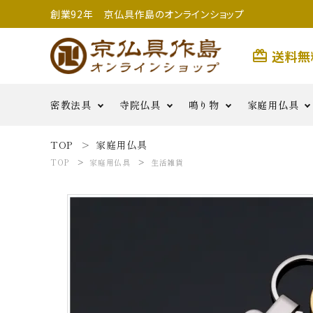
創業92年 京仏具作島のオンラインショップ
送料無
card_giftcard
密教法具
寺院仏具
鳴り物
家庭用仏具
TOP
家庭用仏具
search
TOP
家庭用仏具
生活雑貨
前具類
金剛杵類
寺院用具足
護摩用品
妙鉢
香炉
二・五鋲
銅羅
生活雑
払子・如意・笏・手
その他
茶湯器・仏
花・六器
貨
密教法具
燭
鳴り物
用つぼみ
密教法具
寺院仏具
五鈷
鳴り物
錫杖
家庭用仏具