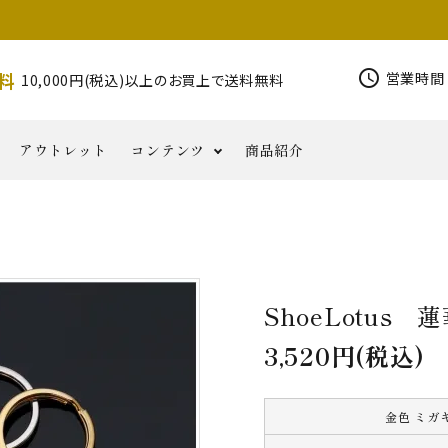
schedule
料
営業時間 
10,000円(税込)以上のお買上で送料無料
アウトレット
コンテンツ
商品紹介
錫杖
その他密
写経用
印金
柄香炉
香りと
磬
お
仏具類
コ
半鐘
花皿
NORIKA
華鬘
器
教
品
小物
ともに
知
ラ
その他仏具
Jewelry
六葉・
ら
ム
ShoeLotus
せ
3,520円(税込)
金色 ミガ