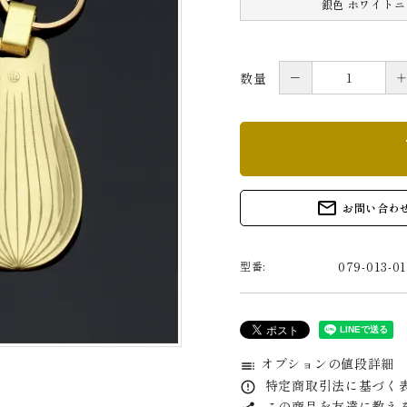
銀色 ホワイト
－
数量
s
mail_outline
お問い合わ
079-013-01
型番:
オプションの値段詳細
toc
特定商取引法に基づく表
error_outline
この商品を友達に教え