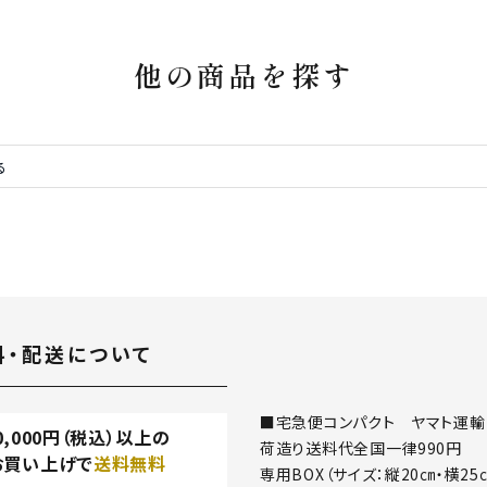
他の商品を探す
料・配送について
■宅急便コンパクト ヤマト運輸
0,000
円（税込）以上の
荷造り送料代全国一律990円
お買い上げで
送料無料
専用BOX（サイズ：縦20㎝・横25