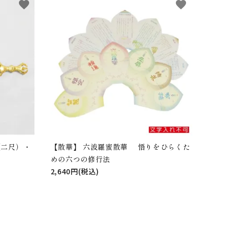
favorite
favorite
（二尺）・
【散華】 六波羅蜜散華 悟りをひらくた
めの六つの修行法
2,640円(税込)