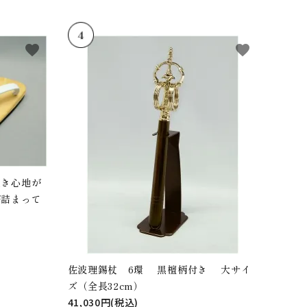
favorite
favorite
履き心地が
が詰まって
佐波理錫杖 6環 黒檀柄付き 大サイ
ズ（全長32cm）
41,030円(税込)