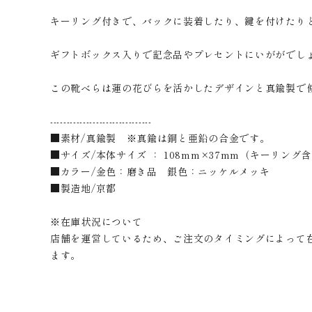
キーリング付きで、バックに装着したり、鍵を付けたり
ギフトボックス入りで記念品やプレセントにいががでし
この靴べらは蓮の花びらを活かしたデザインと真鍮製で
-------------------------------
■素材/真鍮製 ※真鍮は銅と亜鉛の合金です。
■サイズ/本体サイズ ： 108mm×37mm（キーリング含む
■カラー/金色：磨き品 銀色：ニッケルメッキ
■製造地/京都
※在庫状況について
店舗を運営しているため、ご注文のタイミングによって
ます。