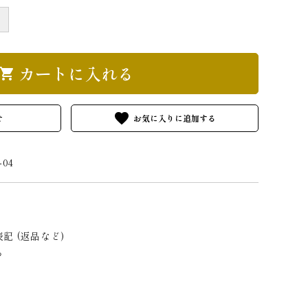
＋
カートに入れる
hopping_cart
favorite
せ
-04
記 (返品など)
る