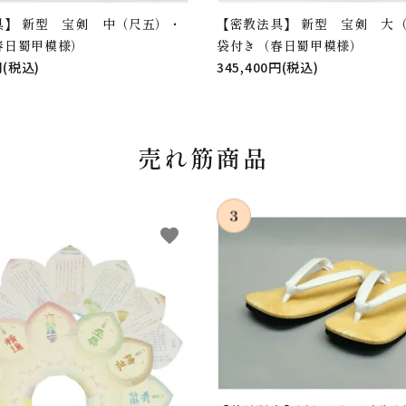
具】 新型 宝剣 中（尺五）・
【密教法具】 新型 宝剣 大
春日蜀甲模様）
袋付き（春日蜀甲模様）
円(税込)
345,400円(税込)
売れ筋商品
favorite