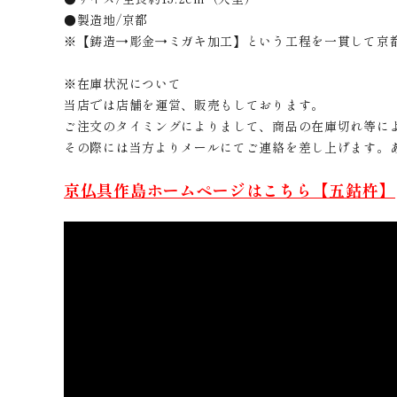
●製造地/京都
※【鋳造→彫金→ミガキ加工】という工程を一貫して京
※在庫状況について
当店では店舗を運営、販売もしております。
ご注文のタイミングによりまして、商品の在庫切れ等に
その際には当方よりメールにてご連絡を差し上げます。
京仏具作島ホームページはこちら【五鈷杵】