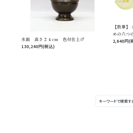
【散華】
めの六つ
水鋲 高さ２４cm 色付仕上げ
2,640円(
130,240円(税込)