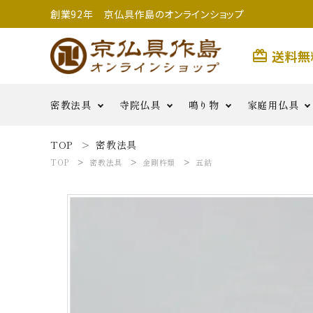
創業92年 京仏具作島のオンラインショップ
送料無
card_giftcard
密教法具
寺院仏具
鳴り物
家庭用仏具
TOP
密教法具
search
TOP
密教法具
金剛杵類
五鈷
前具類
金剛杵類
寺院用具足
護摩用品
妙鉢
香炉
二・五鋲
銅羅
生活雑
払子・如意・笏・手
その他
茶湯器・仏
花・六器
貨
密教法具
燭
鳴り物
用つぼみ
密教法具
寺院仏具
五鈷
鳴り物
錫杖
家庭用仏具