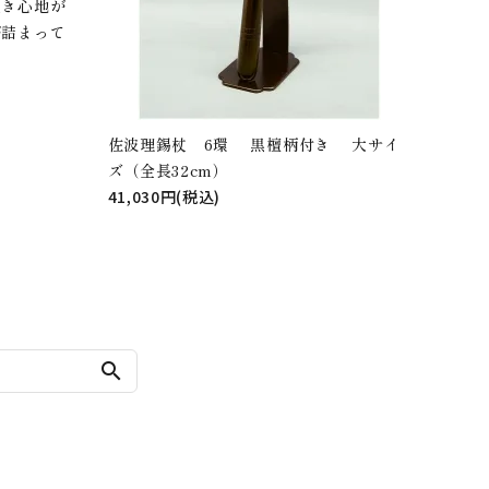
履き心地が
が詰まって
佐波理錫杖 6環 黒檀柄付き 大サイ
ズ（全長32cm）
41,030円(税込)
search