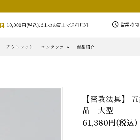
schedule
料
営業時間 
10,000円(税込)以上のお買上で送料無料
アウトレット
コンテンツ
商品紹介
錫杖
その他密
写経用
印金
柄香炉
香りと
磬
お
仏具類
コ
半鐘
花皿
NORIKA
華鬘
器
教
品
小物
ともに
知
ラ
その他仏具
Jewelry
六葉・
ら
ム
【密教法具】 五
せ
品 大型
61,380円(税込)