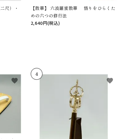
（二尺）・
【散華】 六波羅蜜散華 悟りをひらくた
めの六つの修行法
2,640円(税込)
favorite
favorite