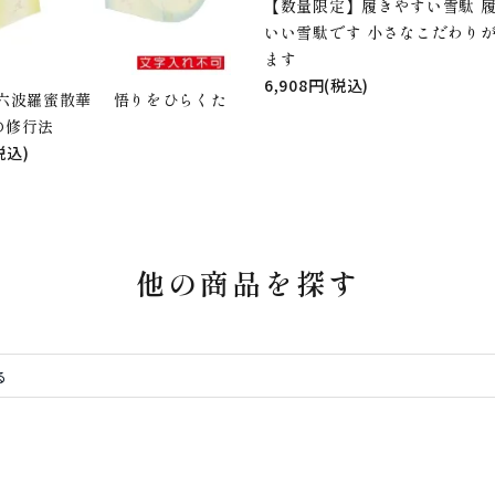
【数量限定】履きやすい雪駄 
いい雪駄です 小さなこだわり
ます
6,908円(税込)
 六波羅蜜散華 悟りをひらくた
の修行法
税込)
他の商品を探す