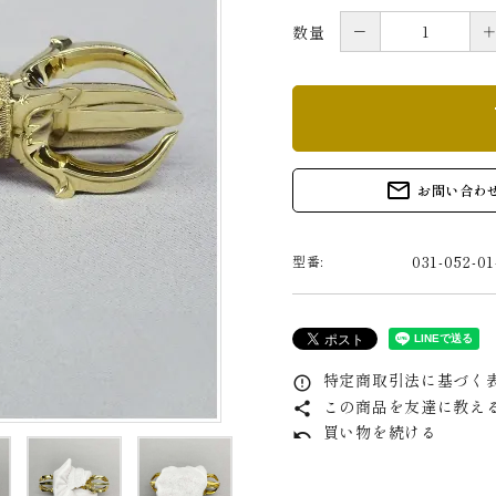
－
数量
s
mail_outline
お問い合わ
031-052-01
型番:
特定商取引法に基づく表
error_outline
この商品を友達に教え
share
買い物を続ける
undo