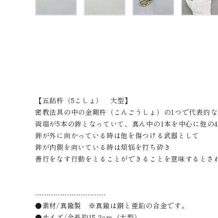
【五鈷杵（5こしょ） 大型】
密教法具の中の金剛杵（こんごうしょ）の1つで代表的
両端が5本の鉾となっていて、真ん中の1本を中心に他の
鉾が外に向かっている時は他を傷つける武器として
鉾が内側を向いている時は煩悩を打ち砕き
善行をなす行動をとることができることを意味するとさ
-------------------------------
●素材/真鍮製 ※真鍮は銅と亜鉛の合金です。
●サイズ/全長約15.2cm（大型）