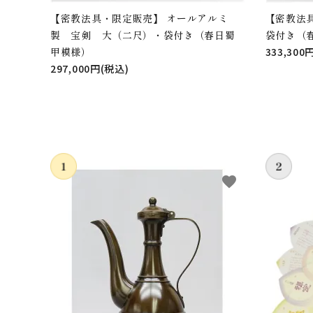
【密教法具・限定販売】 オールアルミ
【密教法
製 宝剣 大（二尺）・袋付き（春日蜀
袋付き（
甲模様）
333,300
297,000円(税込)
favorite