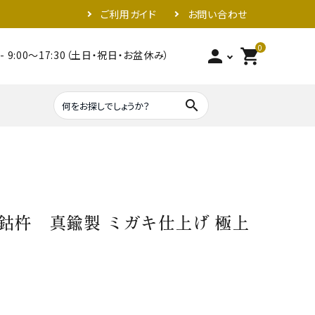
ご利用ガイド
お問い合わせ
0
person
shopping_cart
- 9:00～17:30（土日・祝日・お盆休み）
search
照明器具類
金具
鈷杵 真鍮製 ミガキ仕上げ 極上