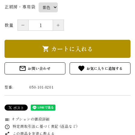
正絹房・専用袋
－
＋
数量
カートに入れる
shopping_cart
mail_outline
favorite
お問い合わせ
型番:
050-101-0201
オプションの値段詳細
toc
特定商取引法に基づく表記 (返品など)
error_outline
この商品を友達に教える
share