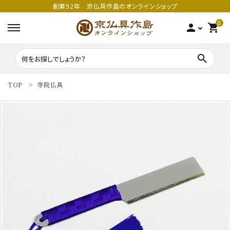
創業92年 京仏具作島のオンラインショップ
0
person
shopping_cart
search
TOP
寺院仏具
search
密教法具
密教法具
寺院仏具
五鈷
鳴り物
錫杖
家庭用仏具
鳴り物