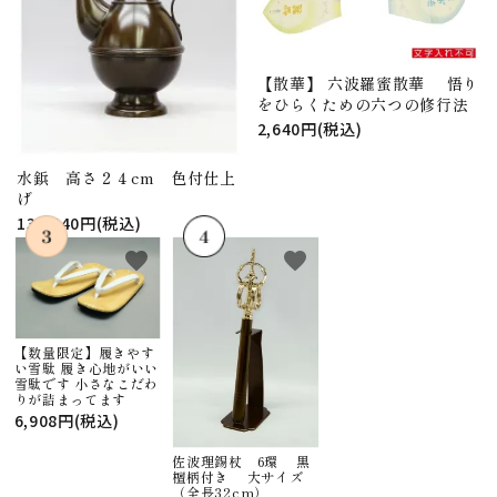
【散華】 六波羅蜜散華 悟り
をひらくための六つの修行法
2,640円(税込)
水鋲 高さ２４cm 色付仕上
げ
130,240円(税込)
favorite
favorite
【数量限定】履きやす
い雪駄 履き心地がいい
雪駄です 小さなこだわ
りが詰まってます
6,908円(税込)
佐波理錫杖 6環 黒
檀柄付き 大サイズ
（全長32cm）