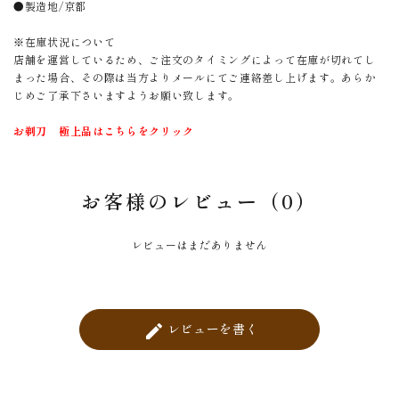
●製造地/京都
※在庫状況について
店舗を運営しているため、ご注文のタイミングによって在庫が切れてし
まった場合、その際は当方よりメールにてご連絡差し上げます。あらか
じめご了承下さいますようお願い致します。
お剃刀 極上品はこちらをクリック
お客様のレビュー（0）
レビューはまだありません
レビューを書く
create