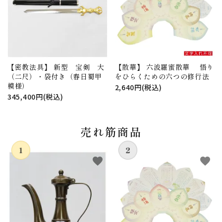
【密教法具】 新型 宝剣 大
【散華】 六波羅蜜散華 悟り
（二尺）・袋付き（春日蜀甲
をひらくための六つの修行法
模様）
2,640円(税込)
345,400円(税込)
売れ筋商品
favorite
favorite