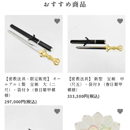
おすすめ商品
favorite
favorite
【密教法具・限定販売】 オー
【密教法具】 新型 宝剣 中
ルアルミ製 宝剣 大（二
（尺五）・袋付き（春日蜀甲
尺）・袋付き（春日蜀甲模
模様）
様）
333,300円(税込)
297,000円(税込)
favorite
favorite