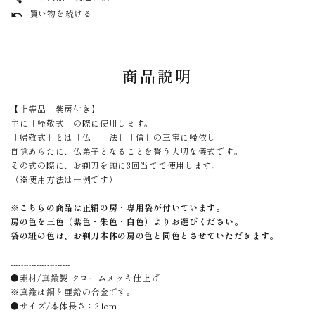
買い物を続ける
undo
商品説明
【上等品 紫房付き】
主に「帰敬式」の際に使用します。
「帰敬式」とは「仏」「法」「僧」の三宝に帰依し
自覚あらたに、仏弟子となることを誓う大切な儀式です。
その式の際に、お剃刀を頭に3回当てて使用します。
（※使用方法は一例です）
※こちらの商品は正絹の房・専用袋が付いています。
房の色を三色（紫色・朱色・白色）よりお選びください。
袋の紐の色は、お剃刀本体の房の色と同色とさせていただきます。
-----------------------
●素材/真鍮製 クロームメッキ仕上げ
※真鍮は銅と亜鉛の合金です。
●サイズ/本体長さ：21cm