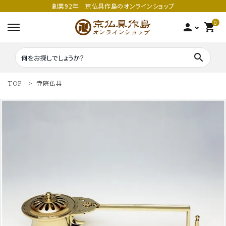
創業92年 京仏具作島のオンラインショップ
0
person
shopping_cart
search
TOP
寺院仏具
search
密教法具
密教法具
寺院仏具
五鈷
鳴り物
錫杖
家庭用仏具
鳴り物