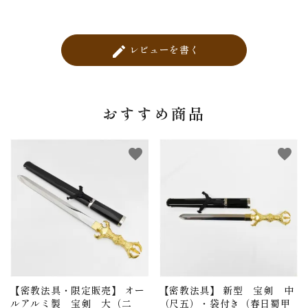
レビューを書く
create
おすすめ商品
favorite
favorite
【密教法具・限定販売】 オー
【密教法具】 新型 宝剣 中
ルアルミ製 宝剣 大（二
（尺五）・袋付き（春日蜀甲