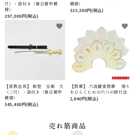
尺）・袋付き（春日蜀甲模
模様）
様）
333,300円(税込)
297,000円(税込)
favorite
favorite
【密教法具】 新型 宝剣 大
【散華】 六波羅蜜散華 悟り
（二尺）・袋付き（春日蜀甲
をひらくための六つの修行法
模様）
2,640円(税込)
345,400円(税込)
売れ筋商品