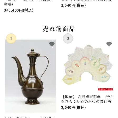
模様）
2,640円(税込)
345,400円(税込)
売れ筋商品
favorite
favorite
【散華】 六波羅蜜散華 悟り
をひらくための六つの修行法
2,640円(税込)