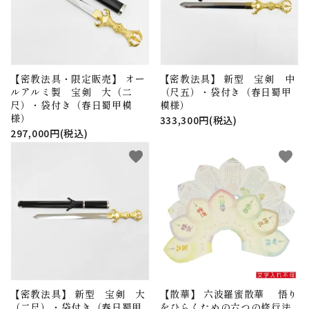
【密教法具・限定販売】 オー
【密教法具】 新型 宝剣 中
ルアルミ製 宝剣 大（二
（尺五）・袋付き（春日蜀甲
尺）・袋付き（春日蜀甲模
模様）
様）
333,300円(税込)
297,000円(税込)
favorite
favorite
【密教法具】 新型 宝剣 大
【散華】 六波羅蜜散華 悟り
（二尺）・袋付き（春日蜀甲
をひらくための六つの修行法