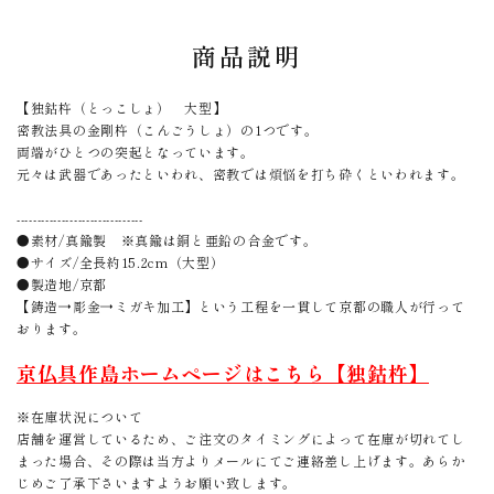
商品説明
【独鈷杵（とっこしょ） 大型】
密教法具の金剛杵（こんごうしょ）の1つです。
両端がひとつの突起となっています。
元々は武器であったといわれ、密教では煩悩を打ち砕くといわれます。
-------------------------------
●素材/真鍮製 ※真鍮は銅と亜鉛の合金です。
●サイズ/全長約15.2cm（大型）
●製造地/京都
【鋳造→彫金→ミガキ加工】という工程を一貫して京都の職人が行って
おります。
京仏具作島ホームページはこちら【独鈷杵】
※在庫状況について
店舗を運営しているため、ご注文のタイミングによって在庫が切れてし
まった場合、その際は当方よりメールにてご連絡差し上げます。あらか
じめご了承下さいますようお願い致します。