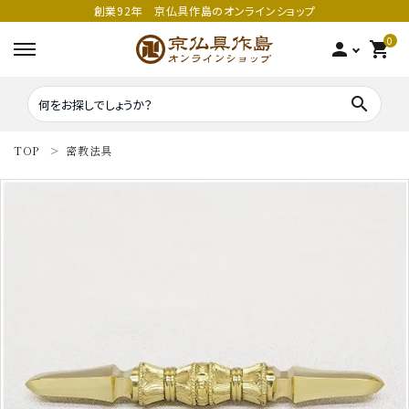
創業92年 京仏具作島のオンラインショップ
0
person
shopping_cart
search
TOP
密教法具
search
密教法具
密教法具
寺院仏具
五鈷
鳴り物
錫杖
家庭用仏具
鳴り物