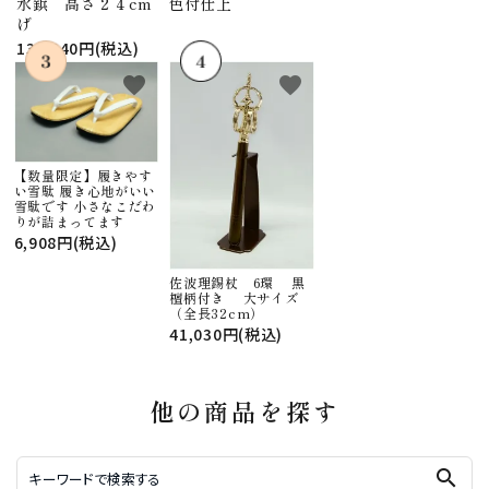
水鋲 高さ２４cm 色付仕上
げ
130,240円(税込)
favorite
favorite
【数量限定】履きやす
い雪駄 履き心地がいい
雪駄です 小さなこだわ
りが詰まってます
6,908円(税込)
佐波理錫杖 6環 黒
檀柄付き 大サイズ
（全長32cm）
41,030円(税込)
他の商品を探す
search