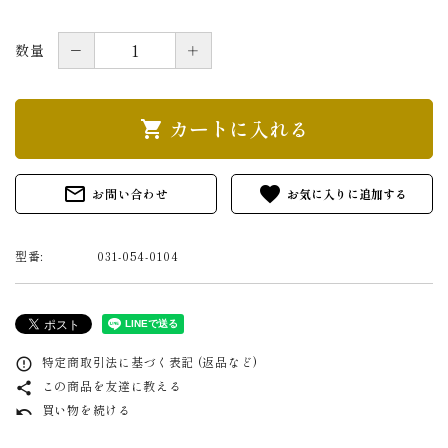
－
＋
数量
カートに入れる
shopping_cart
mail_outline
favorite
お問い合わせ
型番:
031-054-0104
特定商取引法に基づく表記 (返品など)
error_outline
この商品を友達に教える
share
買い物を続ける
undo