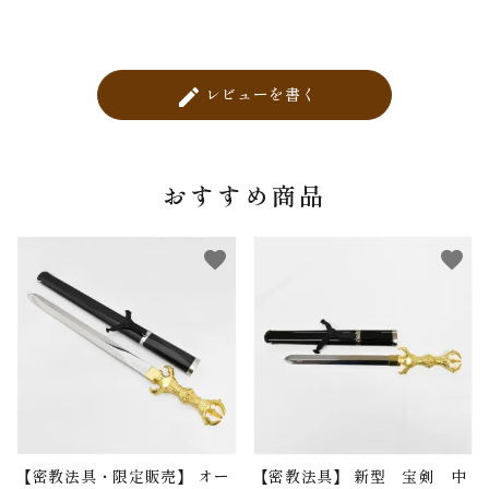
レビューを書く
create
おすすめ商品
favorite
favorite
【密教法具・限定販売】 オー
【密教法具】 新型 宝剣 中