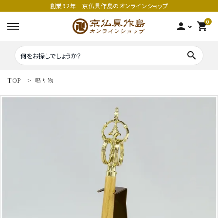
創業92年 京仏具作島のオンラインショップ
0
person
shopping_cart
search
TOP
鳴り物
search
密教法具
密教法具
寺院仏具
五鈷
鳴り物
錫杖
家庭用仏具
鳴り物