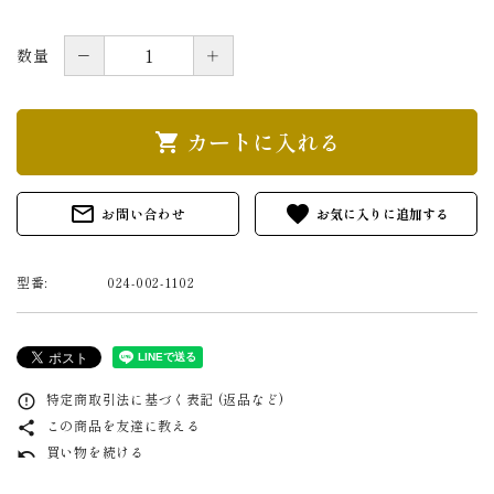
－
＋
数量
カートに入れる
shopping_cart
mail_outline
favorite
お問い合わせ
型番:
024-002-1102
特定商取引法に基づく表記 (返品など)
error_outline
この商品を友達に教える
share
買い物を続ける
undo