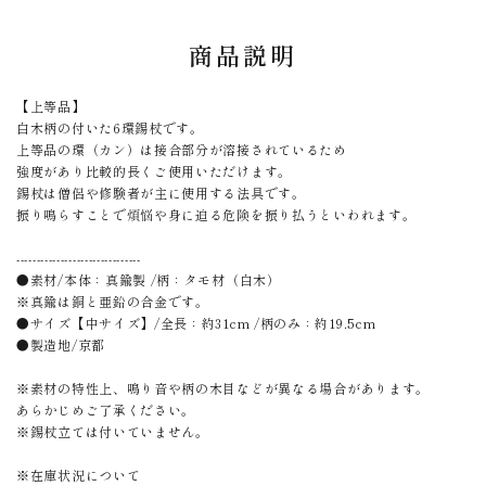
商品説明
【上等品】
白木柄の付いた6環錫杖です。
上等品の環（カン）は接合部分が溶接されているため
強度があり比較的長くご使用いただけます。
錫杖は僧侶や修験者が主に使用する法具です。
振り鳴らすことで煩悩や身に迫る危険を振り払うといわれます。
-------------------------------
●素材/本体：真鍮製 /柄：タモ材（白木）
※真鍮は銅と亜鉛の合金です。
●サイズ【中サイズ】/全長：約31cm /柄のみ：約19.5cm
●製造地/京都
※素材の特性上、鳴り音や柄の木目などが異なる場合があります。
あらかじめご了承ください。
※錫杖立ては付いていません。
※在庫状況について