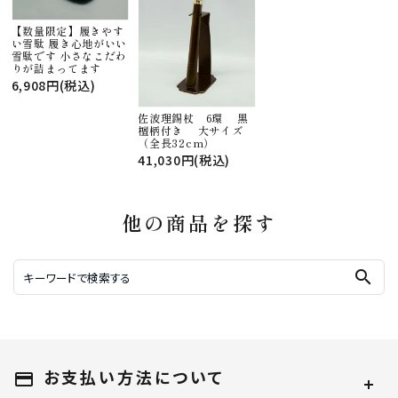
【数量限定】履きやす
い雪駄 履き心地がいい
雪駄です 小さなこだわ
りが詰まってます
6,908円(税込)
佐波理錫杖 6環 黒
檀柄付き 大サイズ
（全長32cm）
41,030円(税込)
他の商品を探す
search
お支払い方法について
payment