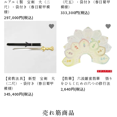
ルアルミ製 宝剣 大（二
（尺五）・袋付き（春日蜀甲
尺）・袋付き（春日蜀甲模
模様）
様）
333,300円(税込)
297,000円(税込)
favorite
favorite
【密教法具】 新型 宝剣 大
【散華】 六波羅蜜散華 悟り
（二尺）・袋付き（春日蜀甲
をひらくための六つの修行法
模様）
2,640円(税込)
345,400円(税込)
売れ筋商品