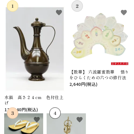
favorite
favorite
【散華】 六波羅蜜散華 悟り
をひらくための六つの修行法
2,640円(税込)
水鋲 高さ２４cm 色付仕上
げ
130,240円(税込)
favorite
favorite