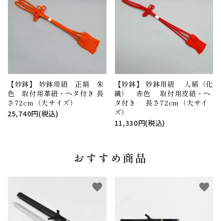
【妙鉢】 妙鉢用紐 正絹 朱
【妙鉢】 妙鉢用紐 人絹（化
色 取付用革紐・ヘタ付き 長
繊） 赤色 取付用皮紐・ヘ
さ72cm（大サイズ）
タ付き 長さ72cm（大サイ
ズ）
25,740円(税込)
11,330円(税込)
おすすめ商品
favorite
favorite