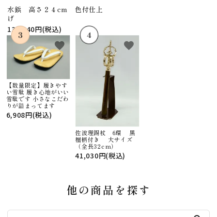
水鋲 高さ２４cm 色付仕上
げ
130,240円(税込)
favorite
favorite
【数量限定】履きやす
い雪駄 履き心地がいい
雪駄です 小さなこだわ
りが詰まってます
6,908円(税込)
佐波理錫杖 6環 黒
檀柄付き 大サイズ
（全長32cm）
41,030円(税込)
他の商品を探す