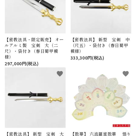
【密教法具・限定販売】 オー
【密教法具】 新型 宝剣 中
ルアルミ製 宝剣 大（二
（尺五）・袋付き（春日蜀甲
尺）・袋付き（春日蜀甲模
模様）
様）
333,300円(税込)
297,000円(税込)
favorite
favorite
【密教法具】 新型 宝剣 大
【散華】 六波羅蜜散華 悟り