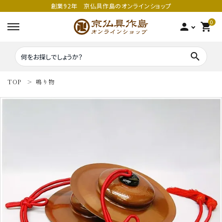
創業92年 京仏具作島のオンラインショップ
0
person
shopping_cart
search
TOP
鳴り物
search
密教法具
密教法具
寺院仏具
五鈷
鳴り物
錫杖
家庭用仏具
鳴り物