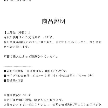
undo
商品説明
【上等品（中目）】
寺院で使用される梵音具の一つです。
見た目は楽器のシンバルに似ており、左右を打ち鳴らしたり、擦り合わ
せて音を発します。
京都の職人によって製造されています。
-------------------------------
●素材/真鍮製 ※真鍮は銅と亜鉛の合金です。
●サイズ/本体直径：約33cm（1尺1寸）/妙鉢紐長さ：72cm（大）
●製造地/京都
※在庫状況について
当店では店舗を運営、販売もしております。
ご注文のタイミングによりまして、商品の在庫切れ等によりお届けでき