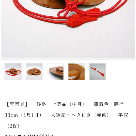
アウトレット
印金
ご利用ガイド
プライバシーポリシー
特定商取引法について
お問い合わせ
【梵音具】 妙鉢 上等品（中目） 漆着色 直径
33cm（1尺1寸） 人絹紐・ヘタ付き（赤色） 半双
（2枚）