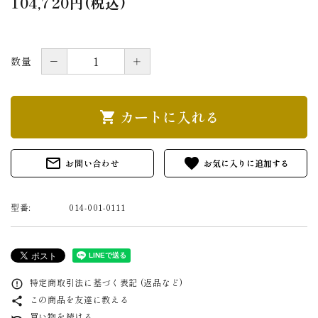
104,720円(税込)
－
＋
数量
カートに入れる
shopping_cart
mail_outline
favorite
お問い合わせ
型番:
014-001-0111
特定商取引法に基づく表記 (返品など)
error_outline
この商品を友達に教える
share
買い物を続ける