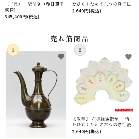
（二尺）・袋付き（春日蜀甲
をひらくための六つの修行法
模様）
2,640円(税込)
345,400円(税込)
売れ筋商品
favorite
favorite
【散華】 六波羅蜜散華 悟り
をひらくための六つの修行法
2,640円(税込)