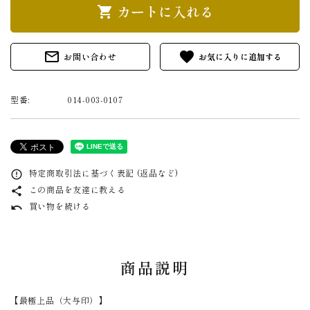
カートに入れる
shopping_cart
mail_outline
favorite
お問い合わせ
型番:
014-003-0107
特定商取引法に基づく表記 (返品など)
error_outline
この商品を友達に教える
share
買い物を続ける
undo
商品説明
【最極上品（大与印）】