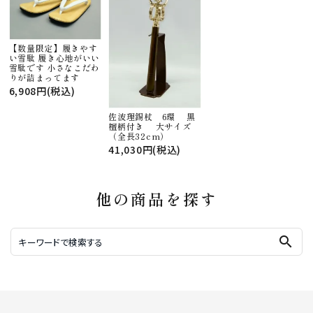
【数量限定】履きやす
い雪駄 履き心地がいい
雪駄です 小さなこだわ
りが詰まってます
6,908円(税込)
佐波理錫杖 6環 黒
檀柄付き 大サイズ
（全長32cm）
41,030円(税込)
他の商品を探す
search