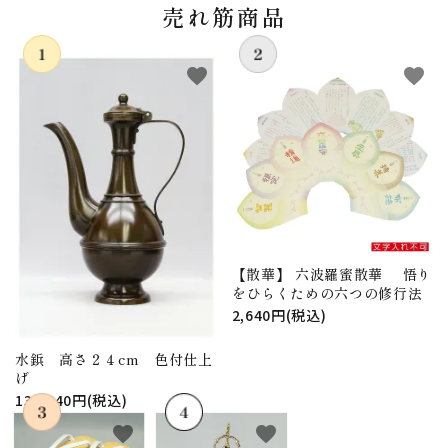
売れ筋商品
favorite
favorite
【散華】 六波羅蜜散華 悟り
をひらくための六つの修行法
2,640円(税込)
水鋲 高さ２４cm 色付仕上
げ
130,240円(税込)
favorite
favorite