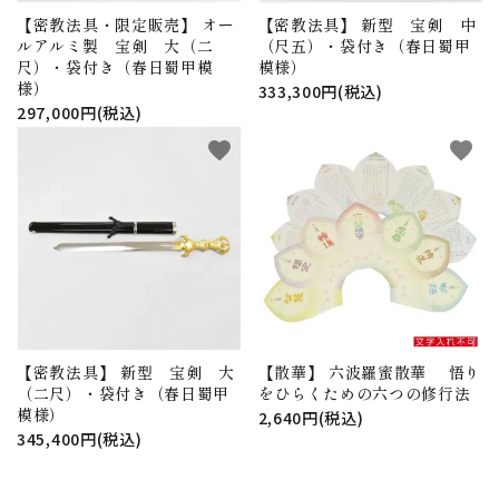
【密教法具・限定販売】 オー
【密教法具】 新型 宝剣 中
ルアルミ製 宝剣 大（二
（尺五）・袋付き（春日蜀甲
尺）・袋付き（春日蜀甲模
模様）
様）
333,300円(税込)
297,000円(税込)
favorite
favorite
【密教法具】 新型 宝剣 大
【散華】 六波羅蜜散華 悟り
（二尺）・袋付き（春日蜀甲
をひらくための六つの修行法
模様）
2,640円(税込)
345,400円(税込)