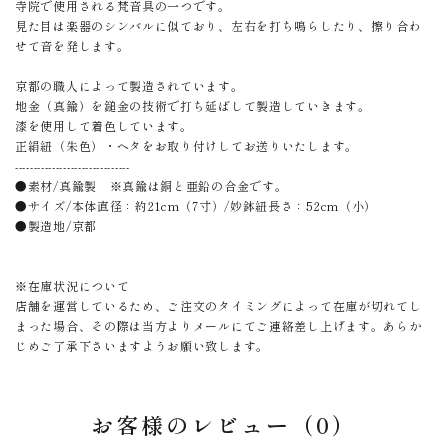
寺院で使用される梵音具の一つです。
見た目は楽器のシンバルに似ており、左右を打ち鳴らしたり、擦り合わ
せて音を発します。
京都の職人によって製造されています。
地金（真鍮）を鎚金の技術で打ち延ばして製造していきます。
漆を使用して着色しています。
正絹紐（朱色）・ヘタをお取り付けしてお送りいたします。
-------------------------------
●素材/真鍮製 ※真鍮は銅と亜鉛の合金です。
●サイズ/本体直径：約21cm（7寸）/妙鉢紐長さ：52cm（小）
●製造地/京都
※在庫状況について
店舗を運営しているため、ご注文のタイミングによって在庫が切れてし
まった場合、その際は当方よりメールにてご連絡差し上げます。あらか
じめご了承下さいますようお願い致します。
お客様のレビュー（0）