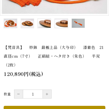
アウトレット
印金
ご利用ガイド
プライバシーポリシー
特定商取引法について
【梵音具】 妙鉢 最極上品（大与印） 漆着色 21
お問い合わせ
直径cm（7寸） 正絹紐・ヘタ付き（朱色） 半双
（2枚）
120,890円(税込)
－
＋
数量