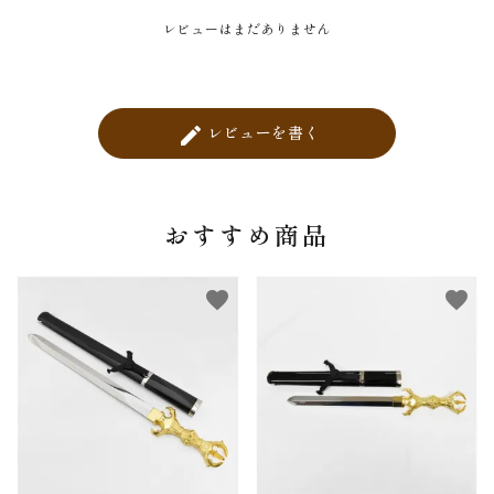
レビューはまだありません
レビューを書く
create
おすすめ商品
favorite
favorite