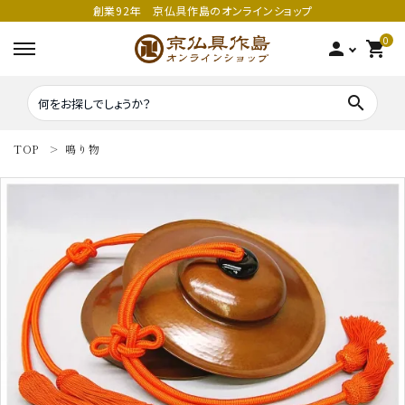
創業92年 京仏具作島のオンラインショップ
0
person
shopping_cart
search
TOP
鳴り物
search
密教法具
密教法具
寺院仏具
五鈷
鳴り物
錫杖
家庭用仏具
鳴り物