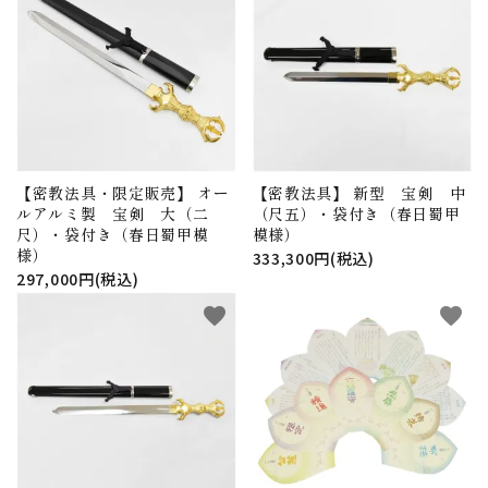
【密教法具・限定販売】 オー
【密教法具】 新型 宝剣 中
ルアルミ製 宝剣 大（二
（尺五）・袋付き（春日蜀甲
尺）・袋付き（春日蜀甲模
模様）
様）
333,300円(税込)
297,000円(税込)
favorite
favorite