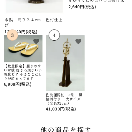
をひらくための六つの修行法
2,640円(税込)
水鋲 高さ２４cm 色付仕上
げ
130,240円(税込)
favorite
favorite
【数量限定】履きやす
い雪駄 履き心地がいい
雪駄です 小さなこだわ
りが詰まってます
6,908円(税込)
佐波理錫杖 6環 黒
檀柄付き 大サイズ
（全長32cm）
41,030円(税込)
他の商品を探す