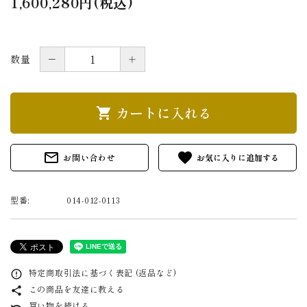
1,600,280円(税込)
－
＋
数量
カートに入れる
shopping_cart
mail_outline
favorite
お問い合わせ
型番:
014-012-0113
特定商取引法に基づく表記 (返品など)
error_outline
この商品を友達に教える
share
買い物を続ける