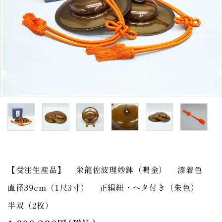
アウトレット
印金
ご利用ガイド
プライバシーポリシー
特定商取引法について
お問い合わせ
【受注生産品】 栄龍佐波理妙鉢（鳴金） 漆着色
直径39cm（1尺3寸） 正絹紐・ヘタ付き（朱色）
半双（2枚）