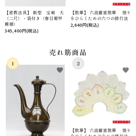
【密教法具】 新型 宝剣 大
【散華】 六波羅蜜散華 悟り
（二尺）・袋付き（春日蜀甲
をひらくための六つの修行法
模様）
2,640円(税込)
345,400円(税込)
売れ筋商品
favorite
favorite
【散華】 六波羅蜜散華 悟り