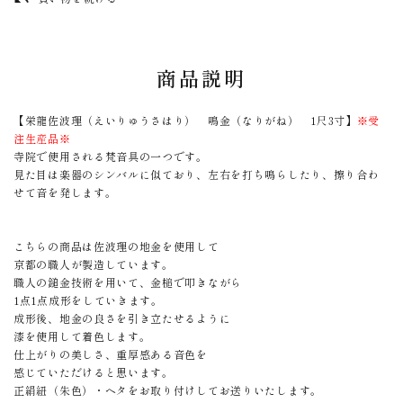
undo
商品説明
【栄龍佐波理（えいりゅうさはり） 鳴金（なりがね） 1尺3寸】
※受
注生産品※
寺院で使用される梵音具の一つです。
見た目は楽器のシンバルに似ており、左右を打ち鳴らしたり、擦り合わ
せて音を発します。
こちらの商品は佐波理の地金を使用して
京都の職人が製造しています。
職人の鎚金技術を用いて、金槌で叩きながら
1点1点成形をしていきます。
成形後、地金の良さを引き立たせるように
漆を使用して着色します。
仕上がりの美しさ、重厚感ある音色を
感じていただけると思います。
正絹紐（朱色）・ヘタをお取り付けしてお送りいたします。