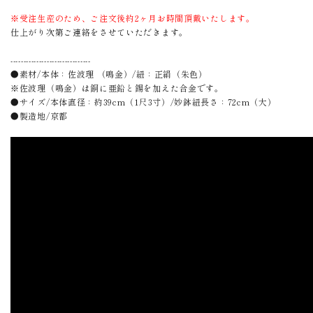
※受注生産のため、ご注文後約2ヶ月お時間頂戴いたします。
仕上がり次第ご連絡をさせていただきます。
-------------------------------
●素材/本体：佐波理 （鳴金）/紐：正絹（朱色）
※佐波理（鳴金）は銅に亜鉛と錫を加えた合金です。
●サイズ/本体直径：約39cm（1尺3寸）/妙鉢紐長さ：72cm（大）
●製造地/京都