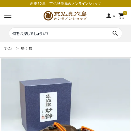
創業92年 京仏具作島のオンラインショップ
0
person
shopping_cart
search
TOP
鳴り物
search
密教法具
密教法具
寺院仏具
五鈷
鳴り物
錫杖
家庭用仏具
鳴り物