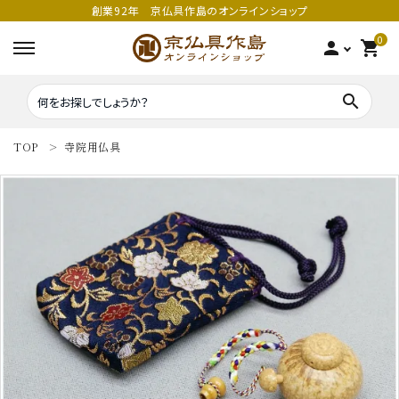
創業92年 京仏具作島のオンラインショップ
0
person
shopping_cart
search
TOP
寺院用仏具
search
密教法具
密教法具
寺院仏具
五鈷
鳴り物
錫杖
家庭用仏具
鳴り物