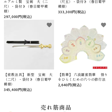
ルアルミ製 宝剣 大（二
（尺五）・袋付き（春日蜀甲
尺）・袋付き（春日蜀甲模
模様）
様）
333,300円(税込)
297,000円(税込)
favorite
favorite
【密教法具】 新型 宝剣 大
【散華】 六波羅蜜散華 悟り
（二尺）・袋付き（春日蜀甲
をひらくための六つの修行法
模様）
2,640円(税込)
345,400円(税込)
売れ筋商品