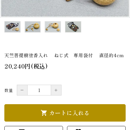
アウトレット
印金
ご利用ガイド
プライバシーポリシー
特定商取引法について
天竺菩提樹塗香入れ ねじ式 専用袋付 直径約4cm
お問い合わせ
20,240円(税込)
－
＋
数量
カートに入れる
shopping_cart