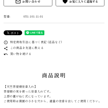
mail_outline
favorite
お問い合わせ
型番:
051-101-11-01
特定商取引法に基づく表記 (返品など)
error_outline
この商品を友達に教える
share
買い物を続ける
undo
商品説明
【天竺菩提樹塗香入れ】
菩提樹の実を使った塗香入れです。
上部の蓋がねじ式になっています。
ご使用時は側面の小さな穴から、適量の塗香を出してご使用ください。