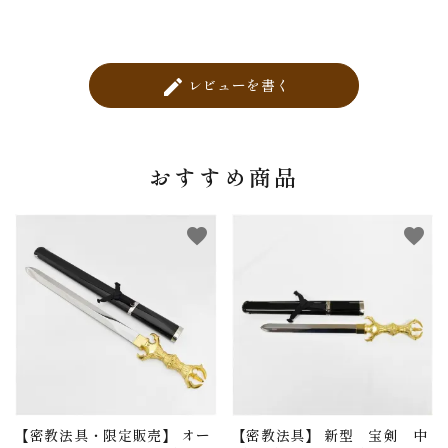
レビューを書く
create
おすすめ商品
favorite
favorite
【密教法具・限定販売】 オー
【密教法具】 新型 宝剣 中