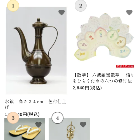
favorite
favorite
【散華】 六波羅蜜散華 悟り
をひらくための六つの修行法
2,640円(税込)
水鋲 高さ２４cm 色付仕上
げ
130,240円(税込)
favorite
favorite