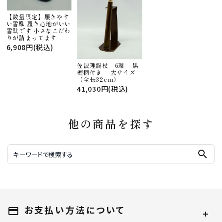
【数量限定】履きやす
い雪駄 履き心地がいい
雪駄です 小さなこだわ
りが詰まってます
6,908円(税込)
佐波理錫杖 6環 黒
檀柄付き 大サイズ
（全長32cm）
41,030円(税込)
他の商品を探す
search
お支払い方法について
payment