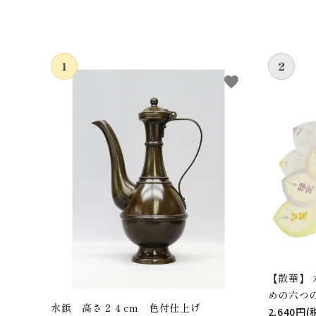
favorite
【散華】
めの六つ
水鋲 高さ２４cm 色付仕上げ
2,640円(