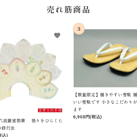
売れ筋商品
favorite
【数量限定】履きやすい雪駄 
いい雪駄です 小さなこだわり
ます
6,908円(税込)
 六波羅蜜散華 悟りをひらくた
の修行法
税込)