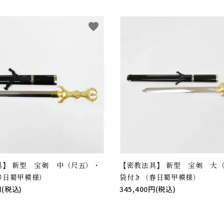
favorite
具】 新型 宝剣 中（尺五）・
【密教法具】 新型 宝剣 大
春日蜀甲模様）
袋付き（春日蜀甲模様）
円(税込)
345,400円(税込)