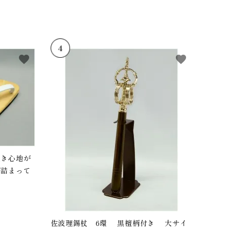
favorite
favorite
履き心地が
が詰まって
佐波理錫杖 6環 黒檀柄付き 大サイ