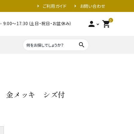
ご利用ガイド
お問い合わせ
0
person
shopping_cart
- 9:00～17:30（土日・祝日・お盆休み）
search
照明器具類
金具
 金メッキ シズ付
＋