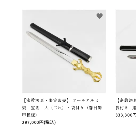
favorite
【密教法具・限定販売】 オールアルミ
【密教法
製 宝剣 大（二尺）・袋付き（春日蜀
袋付き（
甲模様）
333,300
297,000円(税込)