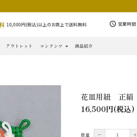
schedule
料
営業時間 
10,000円(税込)以上のお買上で送料無料
アウトレット
コンテンツ
商品紹介
錫杖
その他密
写経用
印金
柄香炉
香りと
磬
お
仏具類
コ
半鐘
花皿
NORIKA
華鬘
器
教
品
小物
ともに
知
ラ
その他仏具
Jewelry
六葉・
ら
ム
花皿用紐 正絹
せ
16,500円(税込)
－
数量