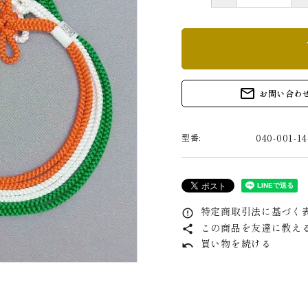
s
mail_outline
お問い合わ
040-001-14
型番:
特定商取引法に基づく表
error_outline
この商品を友達に教え
share
買い物を続ける
undo