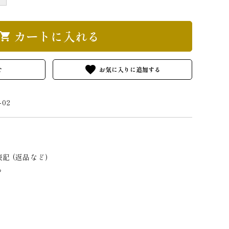
カートに入れる
hopping_cart
favorite
せ
-02
記 (返品など)
る