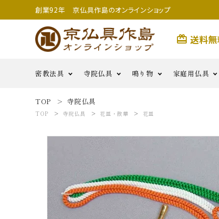
創業92年 京仏具作島のオンラインショップ
送料無
card_giftcard
密教法具
寺院仏具
鳴り物
家庭用仏具
TOP
寺院仏具
search
TOP
寺院仏具
花皿・散華
花皿
前具類
金剛杵類
寺院用具足
護摩用品
妙鉢
香炉
二・五鋲
銅羅
生活雑
払子・如意・笏・手
その他
茶湯器・仏
花・六器
貨
密教法具
燭
鳴り物
用つぼみ
密教法具
寺院仏具
五鈷
鳴り物
錫杖
家庭用仏具