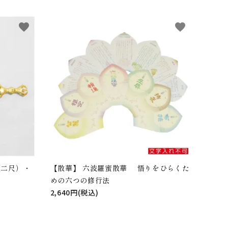
favorite
favorite
（二尺）・
【散華】 六波羅蜜散華 悟りをひらくた
めの六つの修行法
2,640円(税込)