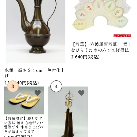
【散華】 六波羅蜜散華 悟り
をひらくための六つの修行法
2,640円(税込)
水鋲 高さ２４cm 色付仕上
げ
130,240円(税込)
favorite
favorite
【数量限定】履きやす
い雪駄 履き心地がいい
雪駄です 小さなこだわ
りが詰まってます
6,908円(税込)