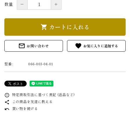
－
＋
数量
カートに入れる
shopping_cart
mail_outline
favorite
お問い合わせ
型番:
066-003-04-01
特定商取引法に基づく表記 (返品など)
error_outline
この商品を友達に教える
share
買い物を続ける
undo