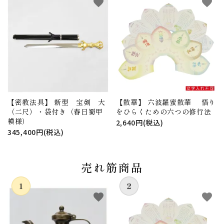
favorite
favorite
【密教法具】 新型 宝剣 大
【散華】 六波羅蜜散華 悟り
（二尺）・袋付き（春日蜀甲
をひらくための六つの修行法
模様）
2,640円(税込)
345,400円(税込)
売れ筋商品
favorite
favorite