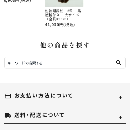
佐波理錫杖 6環 黒
檀柄付き 大サイズ
（全長32cm）
41,030円(税込)
他の商品を探す
search
お支払い方法について
payment
送料・配送について
local_shipping