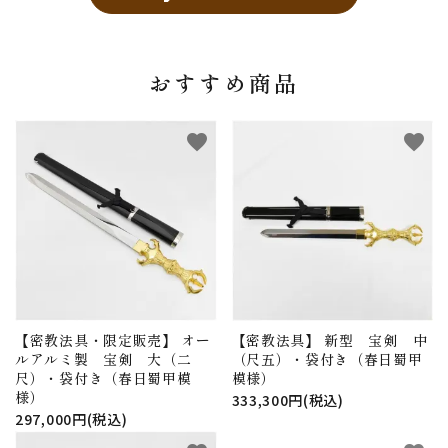
おすすめ商品
favorite
favorite
【密教法具・限定販売】 オー
【密教法具】 新型 宝剣 中
ルアルミ製 宝剣 大（二
（尺五）・袋付き（春日蜀甲
尺）・袋付き（春日蜀甲模
模様）
様）
333,300円(税込)
297,000円(税込)