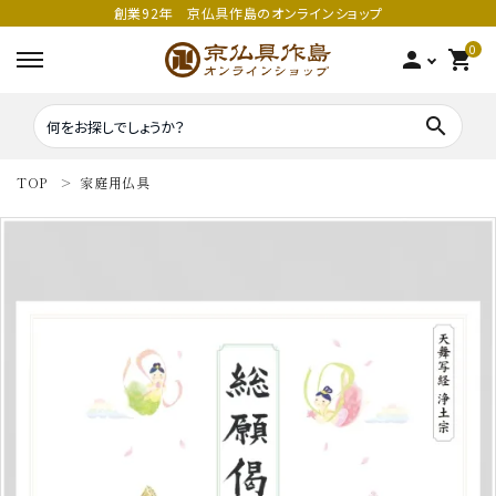
創業92年 京仏具作島のオンラインショップ
0
person
shopping_cart
search
TOP
家庭用仏具
search
密教法具
密教法具
寺院仏具
五鈷
鳴り物
錫杖
家庭用仏具
鳴り物