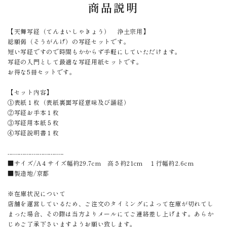
商品説明
【天舞写経（てんまいしゃきょう） 浄土宗用】
総願偈（そうがんげ）の写経セットです。
短い写経ですので時間もかからず手軽にしていただけます。
写経の入門として最適な写経用紙セットです。
お得な5冊セットです。
【セット内容】
①表紙１枚（表紙裏面写経意味及び誦経）
②写経お手本１枚
③写経用本紙５枚
④写経説明書１枚
------------------------------
■サイズ/A４サイズ幅約29.7cm 高さ約21cm １行幅約2.6cm
■製造地/京都
※在庫状況について
店舗を運営しているため、ご注文のタイミングによって在庫が切れてし
まった場合、その際は当方よりメールにてご連絡差し上げます。あらか
じめご了承下さいますようお願い致します。