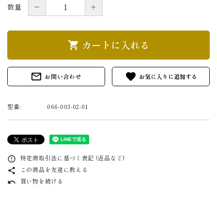
－
＋
数量
カートに入れる
shopping_cart
mail_outline
favorite
お問い合わせ
型番:
066-003-02-01
特定商取引法に基づく表記 (返品など)
error_outline
この商品を友達に教える
share
買い物を続ける
undo