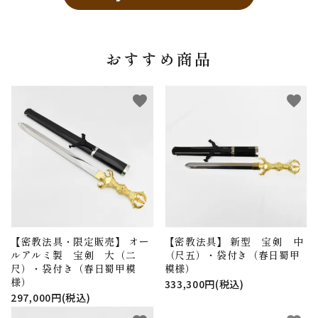
おすすめ商品
favorite
favorite
【密教法具・限定販売】 オー
【密教法具】 新型 宝剣 中
ルアルミ製 宝剣 大（二
（尺五）・袋付き（春日蜀甲
尺）・袋付き（春日蜀甲模
模様）
様）
333,300円(税込)
297,000円(税込)