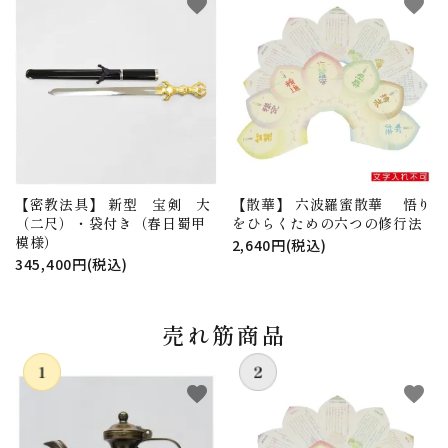
favorite
favorite
【密教法具】 新型 宝剣 大
【散華】 六波羅蜜散華 悟り
（二尺）・袋付き（春日蜀甲
をひらくための六つの修行法
模様）
2,640円(税込)
345,400円(税込)
売れ筋商品
favorite
favorite