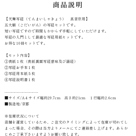
商品説明
【天舞写経（てんまいしゃきょう） 真言宗用】
五大願（ごだいがん）の写経セットです。
短い写経ですので時間もかからず手軽にしていただけます。
写経の入門として最適な写経用紙セットです。
お得な10冊セットです。
【セット内容】
①表紙１枚（表紙裏面写経意味及び誦経）
②写経お手本１枚
③写経用本紙５枚
④写経説明書１枚
------------------------------
■サイズ/A４サイズ幅約29.7cm 高さ約21cm １行幅約2.6cm
■製造地/京都
※在庫状況について
店舗を運営しているため、ご注文のタイミングによって在庫が切れてし
まった場合、その際は当方よりメールにてご連絡差し上げます。あらか
じめご了承下さいますようお願い致します。