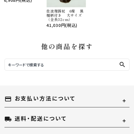
佐波理錫杖 6環 黒
檀柄付き 大サイズ
（全長32cm）
41,030円(税込)
他の商品を探す
search
お支払い方法について
payment
送料・配送について
local_shipping