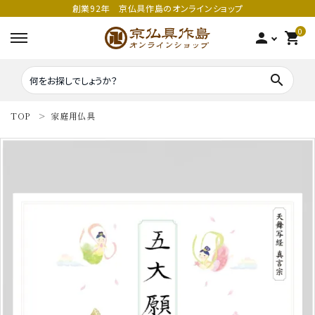
創業92年 京仏具作島のオンラインショップ
0
person
shopping_cart
search
TOP
家庭用仏具
search
密教法具
密教法具
寺院仏具
五鈷
鳴り物
錫杖
家庭用仏具
鳴り物