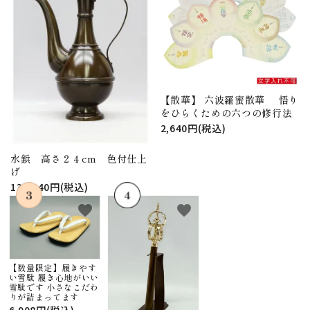
【散華】 六波羅蜜散華 悟り
をひらくための六つの修行法
2,640円(税込)
水鋲 高さ２４cm 色付仕上
げ
130,240円(税込)
favorite
favorite
【数量限定】履きやす
い雪駄 履き心地がいい
雪駄です 小さなこだわ
りが詰まってます
6,908円(税込)