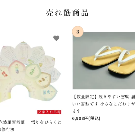
売れ筋商品
favorite
【数量限定】履きやすい雪駄 
いい雪駄です 小さなこだわり
ます
6,908円(税込)
 六波羅蜜散華 悟りをひらくた
の修行法