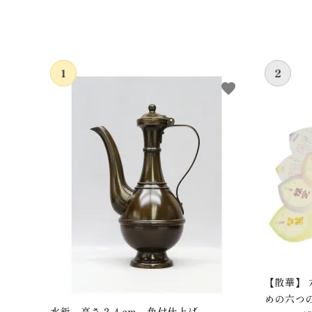
favorite
【散華】
めの六つ
水鋲 高さ２４cm 色付仕上げ