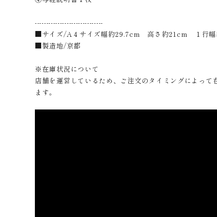
------------------------------
■サイズ/A４サイズ幅約29.7cm 高さ約21cm １行幅約
■製造地/京都
※在庫状況について
店舗を運営しているため、ご注文のタイミングによって
ます。