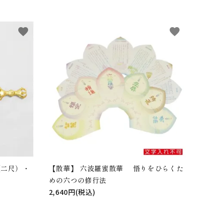
favorite
favorite
（二尺）・
【散華】 六波羅蜜散華 悟りをひらくた
めの六つの修行法
2,640円(税込)