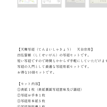
【天舞写経（てんまいしゃきょう） 天台宗用】
四弘誓願（しくせいがん）の写経セットです。
短い写経ですので時間もかからず手軽にしていただけま
写経の入門として最適な写経用紙セットです。
お得な10冊セットです。
【セット内容】
①表紙１枚（表紙裏面写経意味及び誦経）
②写経お手本１枚
③写経用本紙５枚
④写経説明書１枚