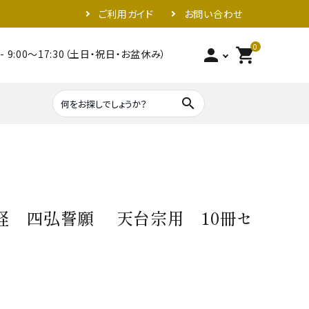
ご利用ガイド
お問い合わせ
0
person
shopping_cart
- 9:00～17:30（土日・祝日・お盆休み）
search
照明器具類
金具
経 四弘誓願 天台宗用 10冊セ