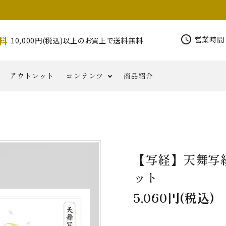
schedule
料
営業時間 
10,000円(税込)以上のお買上で送料無料
アウトレット
コンテンツ
商品紹介
錫杖
その他密
写経用
印金
柄香炉
香りと
磬
お
仏具類
コ
半鐘
花皿
NORIKA
華鬘
器
教
品
小物
ともに
知
ラ
その他仏具
Jewelry
六葉・
ら
ム
【写経】天舞写
せ
ット
5,060円(税込)