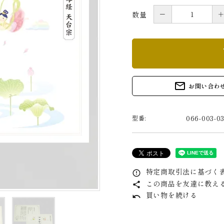
－
数量
s
mail_outline
お問い合わ
066-003-03
型番:
特定商取引法に基づく表
error_outline
この商品を友達に教え
share
買い物を続ける
undo