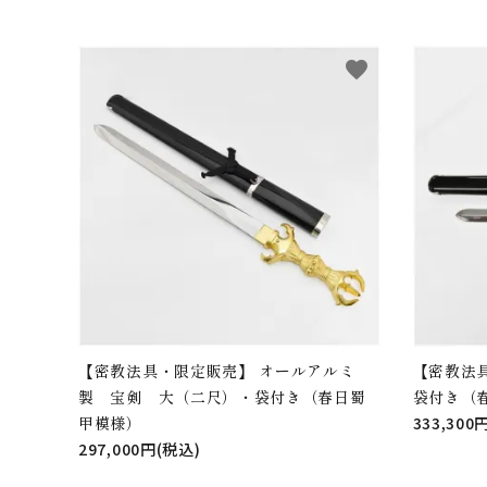
favorite
【密教法具・限定販売】 オールアルミ
【密教法
製 宝剣 大（二尺）・袋付き（春日蜀
袋付き（
甲模様）
333,300
297,000円(税込)