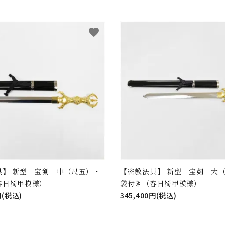
favorite
具】 新型 宝剣 中（尺五）・
【密教法具】 新型 宝剣 大
春日蜀甲模様）
袋付き（春日蜀甲模様）
円(税込)
345,400円(税込)