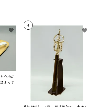
favorite
favorite
履き心地が
が詰まって
佐波理錫杖 6環 黒檀柄付き 大サイ