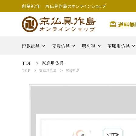
創業92年 京仏具作島のオンラインショップ
送料無
card_giftcard
密教法具
寺院仏具
鳴り物
家庭用仏具
TOP
家庭用仏具
search
TOP
家庭用仏具
写経用品
前具類
金剛杵類
寺院用具足
護摩用品
妙鉢
香炉
二・五鋲
銅羅
生活雑
払子・如意・笏・手
その他
茶湯器・仏
花・六器
貨
密教法具
燭
鳴り物
用つぼみ
密教法具
寺院仏具
五鈷
鳴り物
錫杖
家庭用仏具