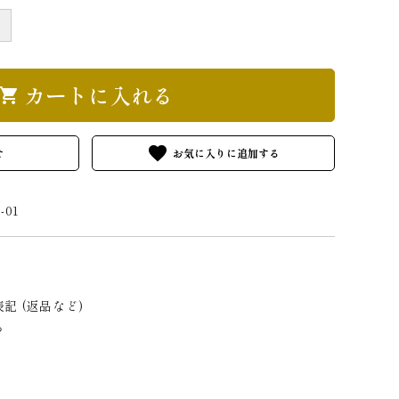
＋
カートに入れる
hopping_cart
favorite
せ
-01
記 (返品など)
る