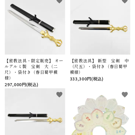
favorite
favorite
【密教法具・限定販売】 オー
【密教法具】 新型 宝剣 中
ルアルミ製 宝剣 大（二
（尺五）・袋付き（春日蜀甲
尺）・袋付き（春日蜀甲模
模様）
様）
333,300円(税込)
297,000円(税込)
favorite
favorite