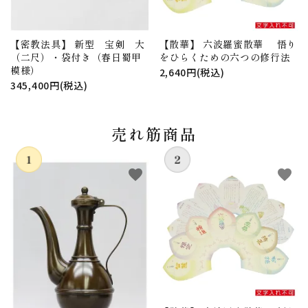
【密教法具】 新型 宝剣 大
【散華】 六波羅蜜散華 悟り
（二尺）・袋付き（春日蜀甲
をひらくための六つの修行法
模様）
2,640円(税込)
345,400円(税込)
売れ筋商品
favorite
favorite