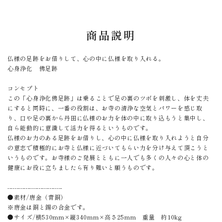
商品説明
仏様の足跡をお借りして、心の中に仏様を取り入れる。
心身浄化 佛足跡
コンセプト
この「心身浄化佛足跡」は乗ることで足の裏のツボを刺激し、体を丈夫
にすると同時に、一番の役割は、お寺の清浄な空気とパワーを感じ取
り、口や足の裏から丹田に仏様のお力を体の中に取り込もうと集中し、
自ら能動的に意識して活力を得るというものです。
仏様のお力のある足跡をお借りし、心の中に仏様を取り入れようと自分
の意志で積極的にお寺と仏様に近づいてもらい力を分け与えて頂こうと
いうものです。お寺様のご発展とともに一人でも多くの人々の心と体の
健康にお役に立ちましたら有り難いと願うものです。
------------------------------
●素材/唐金（青銅）
※唐金は銅と錫の合金です。
●サイズ/横530mm×縦340mm×高さ25mm 重量 約10kg