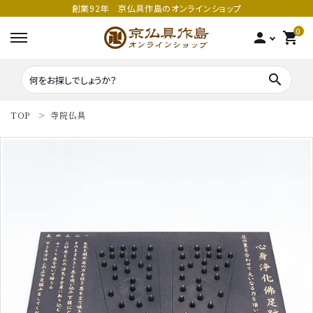
創業92年 京仏具作島のオンラインショップ
0
person
shopping_cart
search
TOP
寺院仏具
search
密教法具
密教法具
寺院仏具
五鈷
鳴り物
錫杖
家庭用仏具
鳴り物