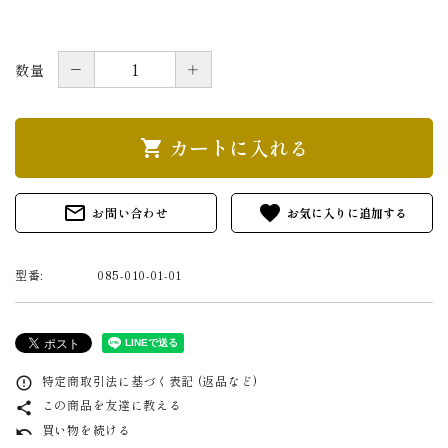
－
＋
数量
カートに入れる
shopping_cart
mail_outline
favorite
お問い合わせ
型番:
085-010-01-01
特定商取引法に基づく表記 (返品など)
error_outline
この商品を友達に教える
share
買い物を続ける
undo