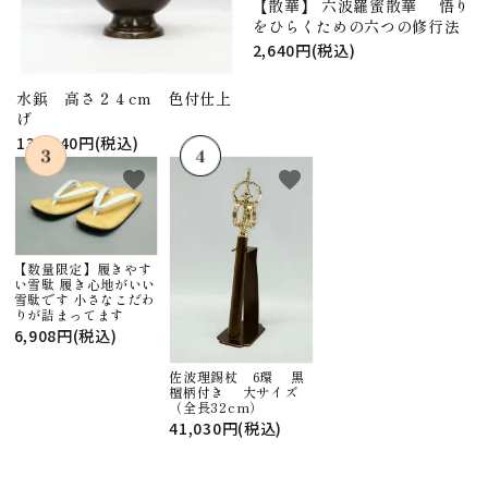
【散華】 六波羅蜜散華 悟り
をひらくための六つの修行法
2,640円(税込)
水鋲 高さ２４cm 色付仕上
げ
130,240円(税込)
favorite
favorite
【数量限定】履きやす
い雪駄 履き心地がいい
雪駄です 小さなこだわ
りが詰まってます
6,908円(税込)
佐波理錫杖 6環 黒
檀柄付き 大サイズ
（全長32cm）
41,030円(税込)