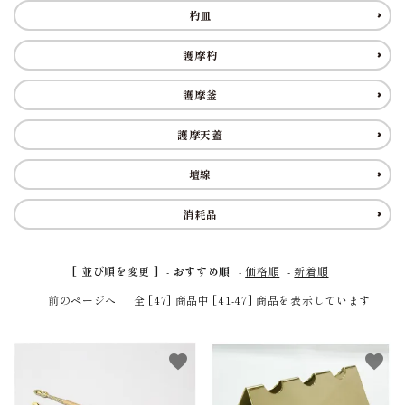
アウトレット
印金
杓皿
ご利用ガイド
護摩杓
護摩釜
プライバシーポリシー
護摩天蓋
特定商取引法について
壇線
お問い合わせ
消耗品
[ 並び順を変更 ]
-
おすすめ順
-
価格順
-
新着順
前のページへ
全 [47] 商品中 [41-47] 商品を表示しています
favorite
favorite