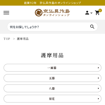
創業92年 京仏具作島のオンラインショップ
0
person
shopping_cart
search
TOP
護摩用品
search
護摩用品
密教法具
密教法具
一面器
寺院仏具
五鈷
五器
鳴り物
錫杖
八器
家庭用仏具
鳴り物
房花