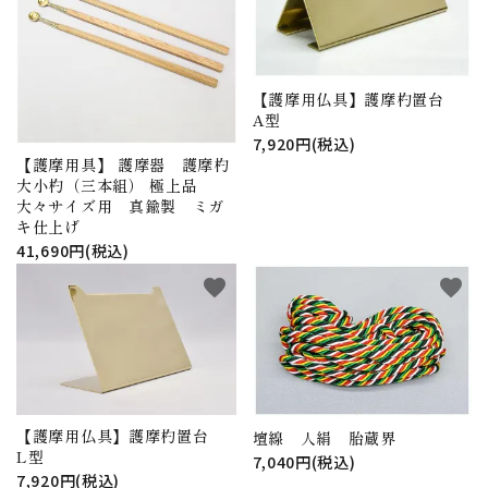
【護摩用仏具】護摩杓置台
A型
7,920円(税込)
【護摩用具】 護摩器 護摩杓
大小杓（三本組） 極上品
大々サイズ用 真鍮製 ミガ
キ仕上げ
41,690円(税込)
favorite
favorite
【護摩用仏具】護摩杓置台
壇線 人絹 胎蔵界
L型
7,040円(税込)
7,920円(税込)