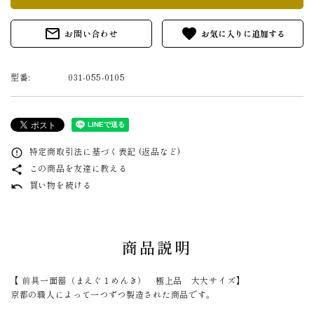
mail_outline
favorite
お問い合わせ
型番:
031-055-0105
特定商取引法に基づく表記 (返品など)
error_outline
この商品を友達に教える
share
買い物を続ける
undo
商品説明
【 前具一面器（まえぐ１めんき） 極上品 大大サイズ】
京都の職人によって一つずつ製造された商品です。