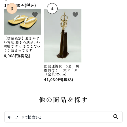
130,240円(税込)
favorite
favorite
【数量限定】履きやす
い雪駄 履き心地がいい
雪駄です 小さなこだわ
りが詰まってます
6,908円(税込)
佐波理錫杖 6環 黒
檀柄付き 大サイズ
（全長32cm）
41,030円(税込)
他の商品を探す
search