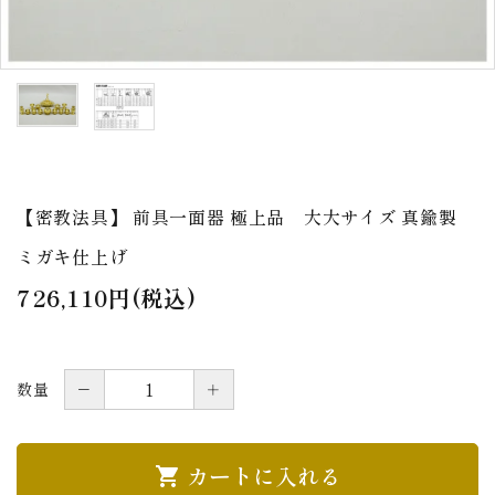
アウトレット
印金
ご利用ガイド
プライバシーポリシー
特定商取引法について
【密教法具】 前具一面器 極上品 大大サイズ 真鍮製
お問い合わせ
ミガキ仕上げ
726,110円(税込)
－
＋
数量
カートに入れる
shopping_cart