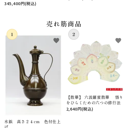
345,400円(税込)
売れ筋商品
favorite
favorite
【散華】 六波羅蜜散華 悟り
をひらくための六つの修行法
2,640円(税込)
水鋲 高さ２４cm 色付仕上
げ