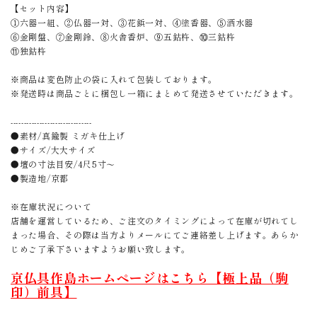
【セット内容】
①六器一組、②仏器一対、③花鋲一対、④塗香器、⑤洒水器
⑥金剛盤、⑦金剛鈴、⑧火舎香炉、⑨五鈷杵、⑩三鈷杵
⑪独鈷杵
※商品は変色防止の袋に入れて包装しております。
※発送時は商品ごとに梱包し一箱にまとめて発送させていただきます。
-------------------------------
●素材/真鍮製 ミガキ仕上げ
●サイズ/大大サイズ
●壇の寸法目安/4尺5寸〜
●製造地/京都
※在庫状況について
店舗を運営しているため、ご注文のタイミングによって在庫が切れてし
まった場合、その際は当方よりメールにてご連絡差し上げます。あらか
じめご了承下さいますようお願い致します。
京仏具作島ホームページはこちら【極上品（駒
印）前具】