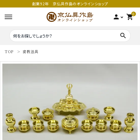
創業92年 京仏具作島のオンラインショップ
0
person
shopping_cart
search
TOP
密教法具
search
密教法具
密教法具
寺院仏具
五鈷
鳴り物
錫杖
家庭用仏具
鳴り物