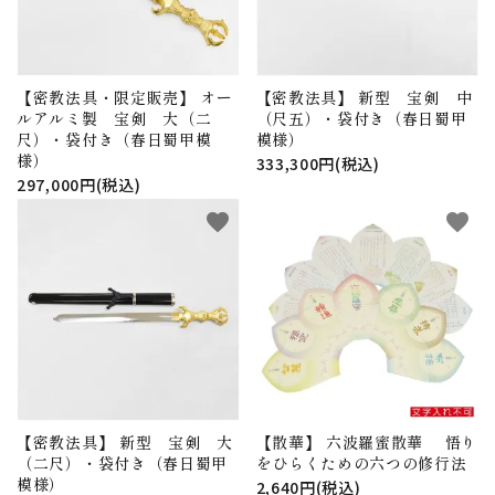
【密教法具・限定販売】 オー
【密教法具】 新型 宝剣 中
ルアルミ製 宝剣 大（二
（尺五）・袋付き（春日蜀甲
尺）・袋付き（春日蜀甲模
模様）
様）
333,300円(税込)
297,000円(税込)
favorite
favorite
【密教法具】 新型 宝剣 大
【散華】 六波羅蜜散華 悟り
（二尺）・袋付き（春日蜀甲
をひらくための六つの修行法
模様）
2,640円(税込)