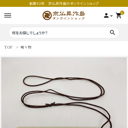
創業92年 京仏具作島のオンラインショップ
0
person
shopping_cart
search
TOP
鳴り物
search
密教法具
密教法具
寺院仏具
五鈷
鳴り物
錫杖
家庭用仏具
鳴り物