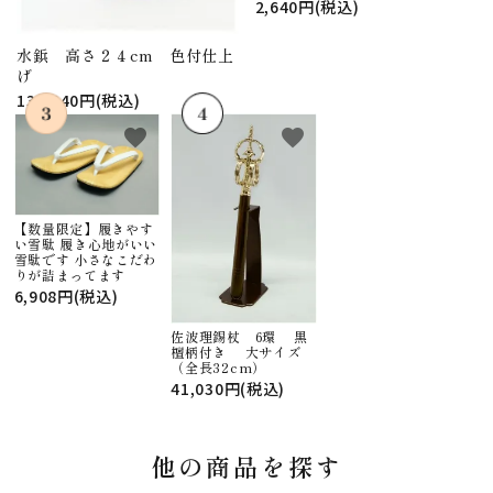
2,640円(税込)
水鋲 高さ２４cm 色付仕上
げ
130,240円(税込)
favorite
favorite
【数量限定】履きやす
い雪駄 履き心地がいい
雪駄です 小さなこだわ
りが詰まってます
6,908円(税込)
佐波理錫杖 6環 黒
檀柄付き 大サイズ
（全長32cm）
41,030円(税込)
他の商品を探す