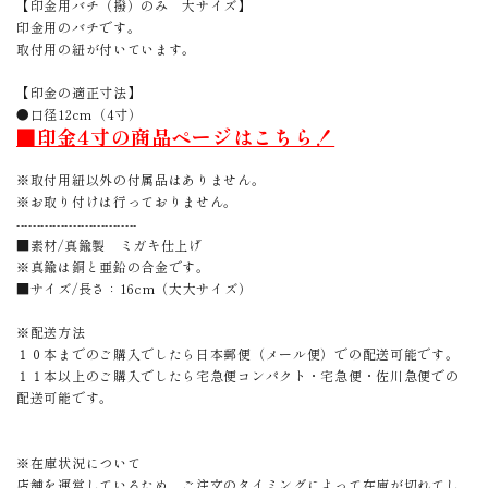
【印金用バチ（撥）のみ 大サイズ】
印金用のバチです。
取付用の紐が付いています。
【印金の適正寸法】
●口径12cm（4寸）
■印金4寸の商品ページはこちら！
※取付用紐以外の付属品はありません。
※お取り付けは行っておりません。
------------------------------
■素材/真鍮製 ミガキ仕上げ
※真鍮は銅と亜鉛の合金です。
■サイズ/長さ：16cm（大大サイズ）
※配送方法
１０本までのご購入でしたら日本郵便（メール便）での配送可能です。
１１本以上のご購入でしたら宅急便コンパクト・宅急便・佐川急便での
配送可能です。
※在庫状況について
店舗を運営しているため、ご注文のタイミングによって在庫が切れてし