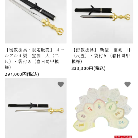
【密教法具・限定販売】 オー
【密教法具】 新型 宝剣 中
ルアルミ製 宝剣 大（二
（尺五）・袋付き（春日蜀甲
尺）・袋付き（春日蜀甲模
模様）
様）
333,300円(税込)
297,000円(税込)
favorite
favorite