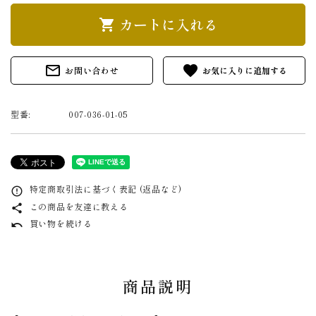
カートに入れる
shopping_cart
mail_outline
favorite
お問い合わせ
型番:
007-036-01-05
特定商取引法に基づく表記 (返品など)
error_outline
この商品を友達に教える
share
買い物を続ける
undo
商品説明