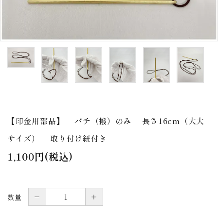
アウトレット
印金
ご利用ガイド
プライバシーポリシー
特定商取引法について
お問い合わせ
【印金用部品】 バチ（撥）のみ 長さ16cm（大大
サイズ） 取り付け紐付き
1,100円(税込)
－
＋
数量