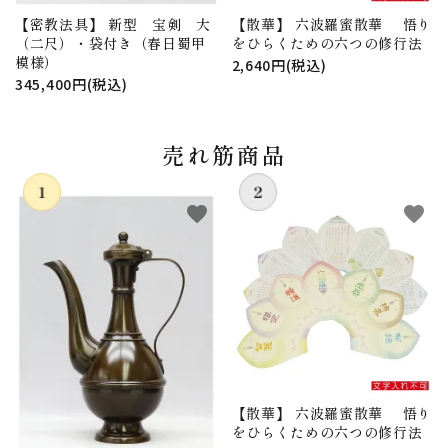
【密教法具】 新型 宝剣 大
【散華】 六波羅蜜散華 悟り
（二尺）・袋付き（春日蜀甲
をひらくための六つの修行法
模様）
2,640円(税込)
345,400円(税込)
売れ筋商品
favorite
favorite
【散華】 六波羅蜜散華 悟り
をひらくための六つの修行法