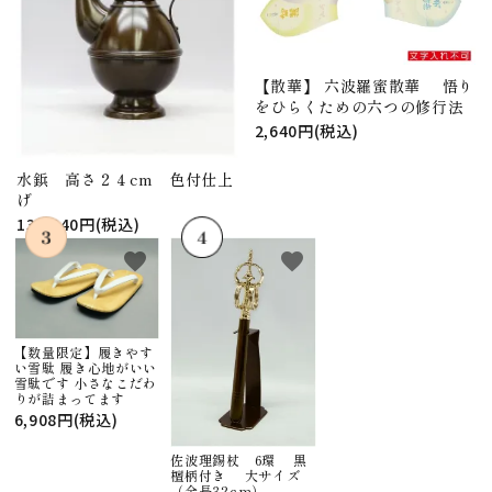
【散華】 六波羅蜜散華 悟り
をひらくための六つの修行法
2,640円(税込)
水鋲 高さ２４cm 色付仕上
げ
130,240円(税込)
favorite
favorite
【数量限定】履きやす
い雪駄 履き心地がいい
雪駄です 小さなこだわ
りが詰まってます
6,908円(税込)
佐波理錫杖 6環 黒
檀柄付き 大サイズ
（全長32cm）