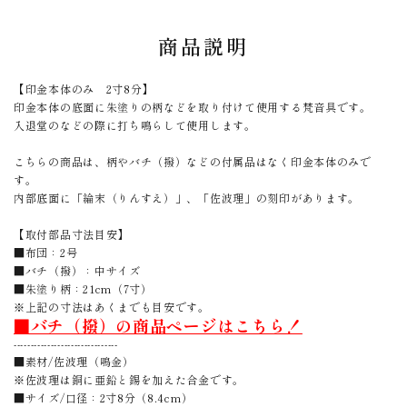
商品説明
【印金本体のみ 2寸8分】
印金本体の底面に朱塗りの柄などを取り付けて使用する梵音具です。
入退堂のなどの際に打ち鳴らして使用します。
こちらの商品は、柄やバチ（撥）などの付属品はなく印金本体のみで
す。
内部底面に「綸末（りんすえ）」、「佐波理」の刻印があります。
【取付部品寸法目安】
■布団：2号
■バチ（撥）：中サイズ
■朱塗り柄：21cm（7寸）
※上記の寸法はあくまでも目安です。
■バチ（撥）の商品ページはこちら！
-------------------------------
■素材/佐波理（鳴金）
※佐波理は銅に亜鉛と錫を加えた合金です。
■サイズ/口径：2寸8分（8.4cm）