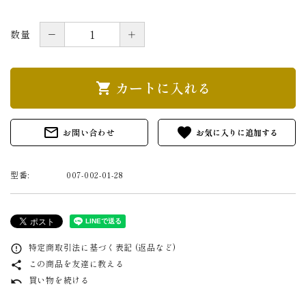
－
＋
数量
カートに入れる
shopping_cart
mail_outline
favorite
お問い合わせ
型番:
007-002-01-28
特定商取引法に基づく表記 (返品など)
error_outline
この商品を友達に教える
share
買い物を続ける
undo