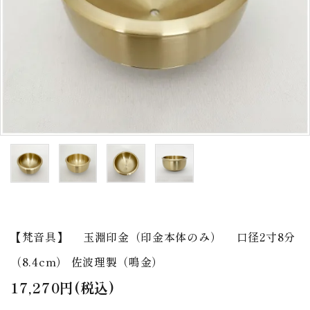
アウトレット
印金
ご利用ガイド
プライバシーポリシー
特定商取引法について
お問い合わせ
【梵音具】 玉淵印金（印金本体のみ） 口径2寸8分
（8.4cm） 佐波理製（鳴金）
17,270円(税込)