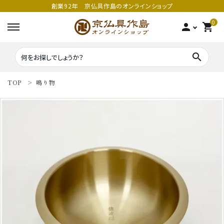
創業92年 京仏具作島のオンラインショップ
0
person
shopping_cart
search
TOP
鳴り物
search
密教法具
密教法具
寺院仏具
五鈷
鳴り物
錫杖
家庭用仏具
鳴り物