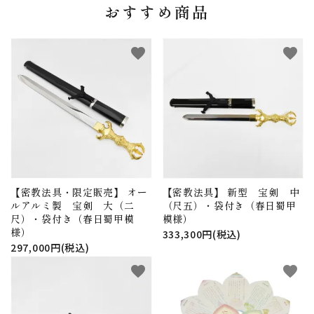
おすすめ商品
favorite
favorite
【密教法具・限定販売】 オー
【密教法具】 新型 宝剣 中
ルアルミ製 宝剣 大（二
（尺五）・袋付き（春日蜀甲
尺）・袋付き（春日蜀甲模
模様）
様）
333,300円(税込)
297,000円(税込)
favorite
favorite