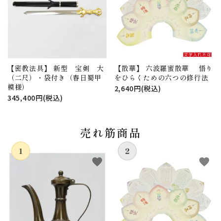
【密教法具】 新型 宝剣 大
【散華】 六波羅蜜散華 悟り
（二尺）・袋付き（春日蜀甲
をひらくための六つの修行法
模様）
2,640円(税込)
345,400円(税込)
売れ筋商品
favorite
favorite