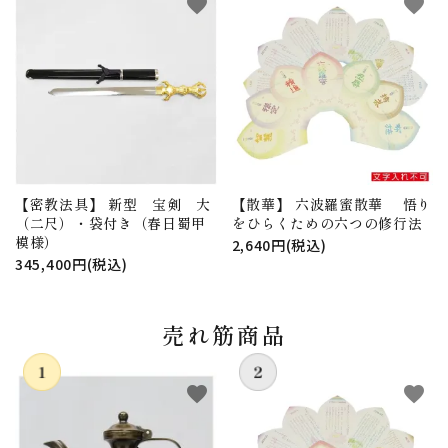
favorite
favorite
【密教法具】 新型 宝剣 大
【散華】 六波羅蜜散華 悟り
（二尺）・袋付き（春日蜀甲
をひらくための六つの修行法
模様）
2,640円(税込)
345,400円(税込)
売れ筋商品
favorite
favorite