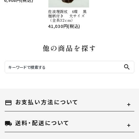
佐波理錫杖 6環 黒
檀柄付き 大サイズ
（全長32cm）
41,030円(税込)
他の商品を探す
search
お支払い方法について
payment
送料・配送について
local_shipping