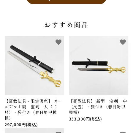
おすすめ商品
favorite
favorite
【密教法具・限定販売】 オー
【密教法具】 新型 宝剣 中
ルアルミ製 宝剣 大（二
（尺五）・袋付き（春日蜀甲
尺）・袋付き（春日蜀甲模
模様）
様）
333,300円(税込)
297,000円(税込)