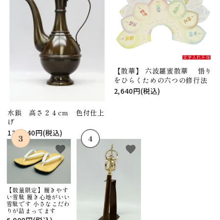
【散華】 六波羅蜜散華 悟り
をひらくための六つの修行法
2,640円(税込)
水鋲 高さ２４cm 色付仕上
げ
130,240円(税込)
favorite
favorite
【数量限定】履きやす
い雪駄 履き心地がいい
雪駄です 小さなこだわ
りが詰まってます
6,908円(税込)