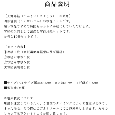
商品説明
【天舞写経（てんまいしゃきょう） 禅宗用】
四弘誓願（しくせいがん）の写経セットです。
短い写経ですので時間もかからず手軽にしていただけます。
写経の入門として最適な写経用紙セットです。
お得な10冊セットです。
【セット内容】
①表紙１枚（表紙裏面写経意味及び誦経）
②写経お手本１枚
③写経用本紙５枚
④写経説明書１枚
------------------------------
■サイズ/A４サイズ幅約29.7cm 高さ約21cm １行幅約2.6cm
■製造地/京都
※在庫状況について
店舗を運営しているため、ご注文のタイミングによって在庫が切れてし
まった場合、その際は当方よりメールにてご連絡差し上げます。あらか
じめご了承下さいますようお願い致します。