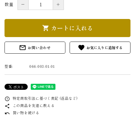
－
＋
数量
カートに入れる
shopping_cart
mail_outline
favorite
お問い合わせ
型番:
066-003-01-01
特定商取引法に基づく表記 (返品など)
error_outline
この商品を友達に教える
share
買い物を続ける
undo