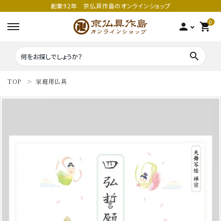
創業92年 京仏具作島のオンラインショップ
0
person
shopping_cart
search
TOP
家庭用仏具
search
密教法具
密教法具
寺院仏具
五鈷
鳴り物
錫杖
家庭用仏具
鳴り物