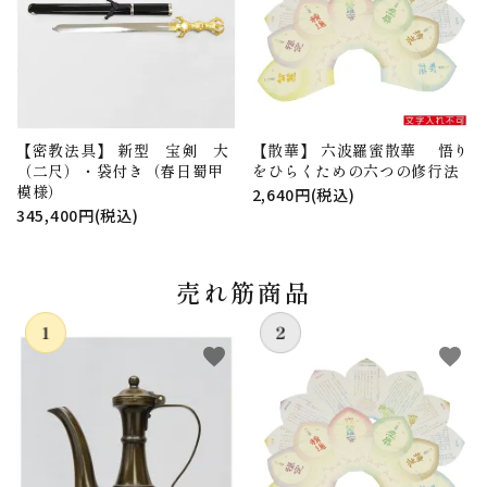
【密教法具】 新型 宝剣 大
【散華】 六波羅蜜散華 悟り
（二尺）・袋付き（春日蜀甲
をひらくための六つの修行法
模様）
2,640円(税込)
345,400円(税込)
売れ筋商品
favorite
favorite