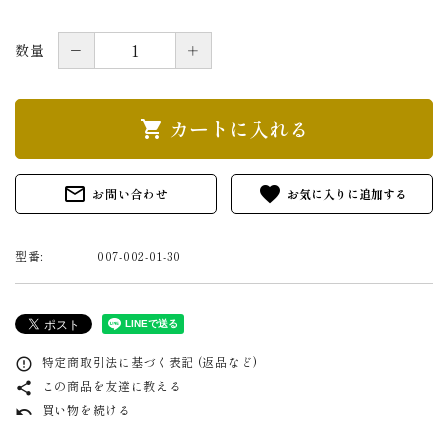
－
＋
数量
カートに入れる
shopping_cart
mail_outline
favorite
お問い合わせ
型番:
007-002-01-30
特定商取引法に基づく表記 (返品など)
error_outline
この商品を友達に教える
share
買い物を続ける
undo