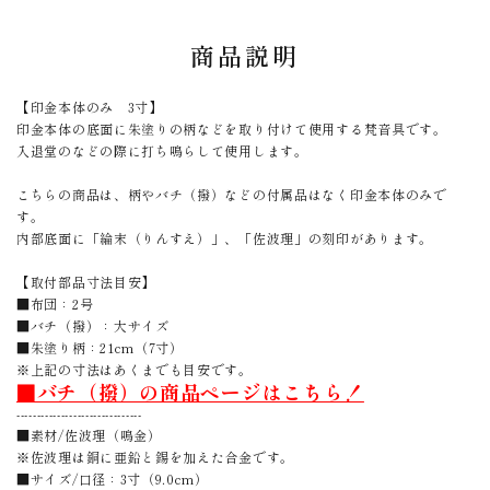
商品説明
【印金本体のみ 3寸】
印金本体の底面に朱塗りの柄などを取り付けて使用する梵音具です。
入退堂のなどの際に打ち鳴らして使用します。
こちらの商品は、柄やバチ（撥）などの付属品はなく印金本体のみで
す。
内部底面に「綸末（りんすえ）」、「佐波理」の刻印があります。
【取付部品寸法目安】
■布団：2号
■バチ（撥）：大サイズ
■朱塗り柄：21cm（7寸）
※上記の寸法はあくまでも目安です。
■バチ（撥）の商品ページはこちら！
-------------------------------
■素材/佐波理（鳴金）
※佐波理は銅に亜鉛と錫を加えた合金です。
■サイズ/口径：3寸（9.0cm）