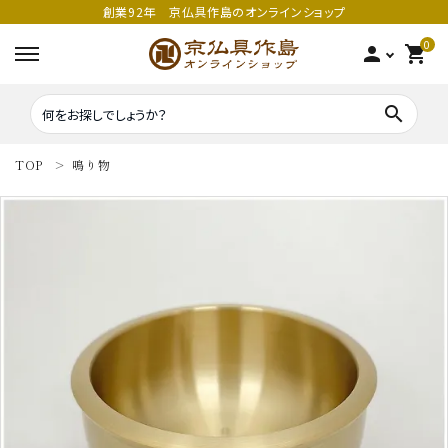
創業92年 京仏具作島のオンラインショップ
0
person
shopping_cart
search
TOP
鳴り物
search
密教法具
密教法具
寺院仏具
五鈷
鳴り物
錫杖
家庭用仏具
鳴り物