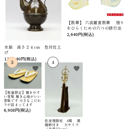
【散華】 六波羅蜜散華 悟り
をひらくための六つの修行法
2,640円(税込)
水鋲 高さ２４cm 色付仕上
げ
130,240円(税込)
favorite
favorite
【数量限定】履きやす
い雪駄 履き心地がいい
雪駄です 小さなこだわ
りが詰まってます
6,908円(税込)
佐波理錫杖 6環 黒
檀柄付き 大サイズ
（全長32cm）