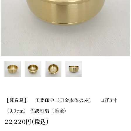
アウトレット
印金
ご利用ガイド
プライバシーポリシー
特定商取引法について
お問い合わせ
【梵音具】 玉淵印金（印金本体のみ） 口径3寸
（9.0cm） 佐波理製（鳴金）
22,220円(税込)