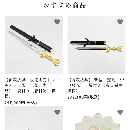
おすすめ商品
favorite
favorite
【密教法具・限定販売】 オー
【密教法具】 新型 宝剣 中
ルアルミ製 宝剣 大（二
（尺五）・袋付き（春日蜀甲
尺）・袋付き（春日蜀甲模
模様）
様）
333,300円(税込)
297,000円(税込)
favorite
favorite