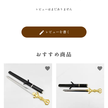
レビューはまだありません
レビューを書く
create
おすすめ商品
favorite
favorite