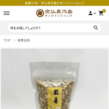
創業92年 京仏具作島のオンラインショップ
0
person
shopping_cart
search
TOP
密教法具
search
密教法具
密教法具
寺院仏具
五鈷
鳴り物
錫杖
家庭用仏具
鳴り物