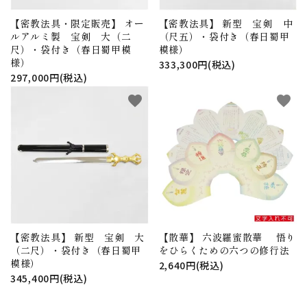
【密教法具・限定販売】 オー
【密教法具】 新型 宝剣 中
ルアルミ製 宝剣 大（二
（尺五）・袋付き（春日蜀甲
尺）・袋付き（春日蜀甲模
模様）
様）
333,300円(税込)
297,000円(税込)
favorite
favorite
【密教法具】 新型 宝剣 大
【散華】 六波羅蜜散華 悟り
（二尺）・袋付き（春日蜀甲
をひらくための六つの修行法
模様）
2,640円(税込)
345,400円(税込)