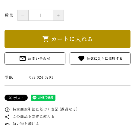
－
＋
数量
カートに入れる
shopping_cart
mail_outline
favorite
お問い合わせ
型番:
033-024-0201
特定商取引法に基づく表記 (返品など)
error_outline
この商品を友達に教える
share
買い物を続ける
undo