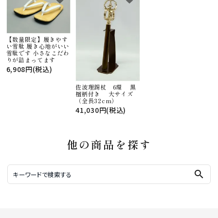
【数量限定】履きやす
い雪駄 履き心地がいい
雪駄です 小さなこだわ
りが詰まってます
6,908円(税込)
佐波理錫杖 6環 黒
檀柄付き 大サイズ
（全長32cm）
41,030円(税込)
他の商品を探す
search