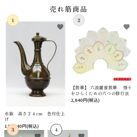
売れ筋商品
favorite
favorite
【散華】 六波羅蜜散華 悟り
をひらくための六つの修行法
2,640円(税込)
水鋲 高さ２４cm 色付仕上
げ
130,240円(税込)
favorite
favorite