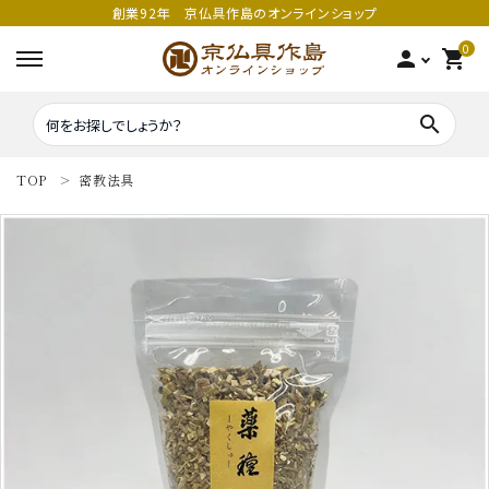
創業92年 京仏具作島のオンラインショップ
0
person
shopping_cart
search
TOP
密教法具
search
密教法具
密教法具
寺院仏具
五鈷
鳴り物
錫杖
家庭用仏具
鳴り物