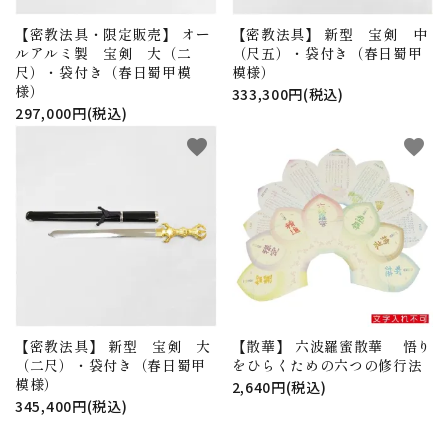
【密教法具・限定販売】 オー
【密教法具】 新型 宝剣 中
ルアルミ製 宝剣 大（二
（尺五）・袋付き（春日蜀甲
尺）・袋付き（春日蜀甲模
模様）
様）
333,300円(税込)
297,000円(税込)
favorite
favorite
【密教法具】 新型 宝剣 大
【散華】 六波羅蜜散華 悟り
（二尺）・袋付き（春日蜀甲
をひらくための六つの修行法
模様）
2,640円(税込)
345,400円(税込)