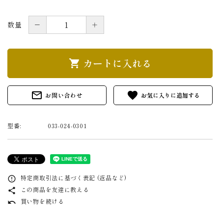
－
＋
数量
カートに入れる
shopping_cart
mail_outline
favorite
お問い合わせ
型番:
033-024-0301
特定商取引法に基づく表記 (返品など)
error_outline
この商品を友達に教える
share
買い物を続ける
undo