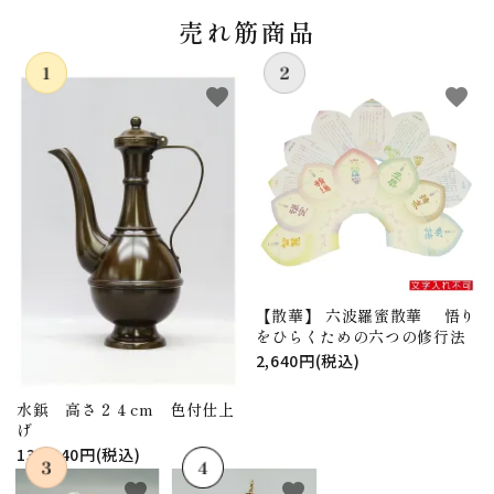
売れ筋商品
favorite
favorite
【散華】 六波羅蜜散華 悟り
をひらくための六つの修行法
2,640円(税込)
水鋲 高さ２４cm 色付仕上
げ
130,240円(税込)
favorite
favorite