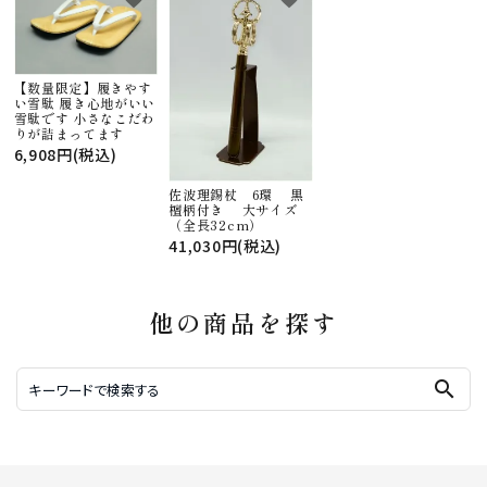
【数量限定】履きやす
い雪駄 履き心地がいい
雪駄です 小さなこだわ
りが詰まってます
6,908円(税込)
佐波理錫杖 6環 黒
檀柄付き 大サイズ
（全長32cm）
41,030円(税込)
他の商品を探す
search