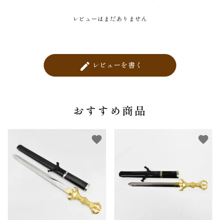
レビューはまだありません
レビューを書く
create
おすすめ商品
favorite
favorite