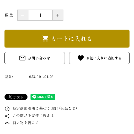
－
＋
数量
カートに入れる
shopping_cart
mail_outline
favorite
お問い合わせ
型番:
033-001-01-03
特定商取引法に基づく表記 (返品など)
error_outline
この商品を友達に教える
share
買い物を続ける
undo