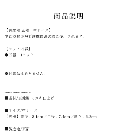
商品説明
【護摩器 五器 中サイズ】
主に密教寺院で護摩修法の際に使用されます。
【セット内容】
●五器 1セット
※付属品はありません。
-----------------------
■素材/真鍮製 ミガキ仕上げ
■サイズ/中サイズ
【五器】蓋径：8.1cm／口径：7.4cm／高さ：6.2cm
■製造地/京都