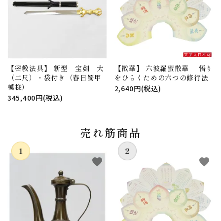
【密教法具】 新型 宝剣 大
【散華】 六波羅蜜散華 悟り
（二尺）・袋付き（春日蜀甲
をひらくための六つの修行法
模様）
2,640円(税込)
345,400円(税込)
売れ筋商品
favorite
favorite