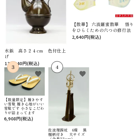
【散華】 六波羅蜜散華 悟り
をひらくための六つの修行法
2,640円(税込)
水鋲 高さ２４cm 色付仕上
げ
130,240円(税込)
favorite
favorite
【数量限定】履きやす
い雪駄 履き心地がいい
雪駄です 小さなこだわ
りが詰まってます
6,908円(税込)
佐波理錫杖 6環 黒
檀柄付き 大サイズ
（全長32cm）