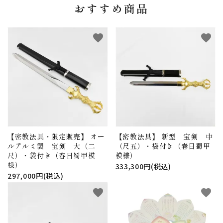
おすすめ商品
favorite
favorite
【密教法具・限定販売】 オー
【密教法具】 新型 宝剣 中
ルアルミ製 宝剣 大（二
（尺五）・袋付き（春日蜀甲
尺）・袋付き（春日蜀甲模
模様）
様）
333,300円(税込)
297,000円(税込)
favorite
favorite