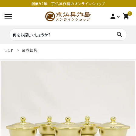
創業92年 京仏具作島のオンラインショップ
0
person
shopping_cart
search
TOP
密教法具
search
密教法具
密教法具
寺院仏具
五鈷
鳴り物
錫杖
家庭用仏具
鳴り物