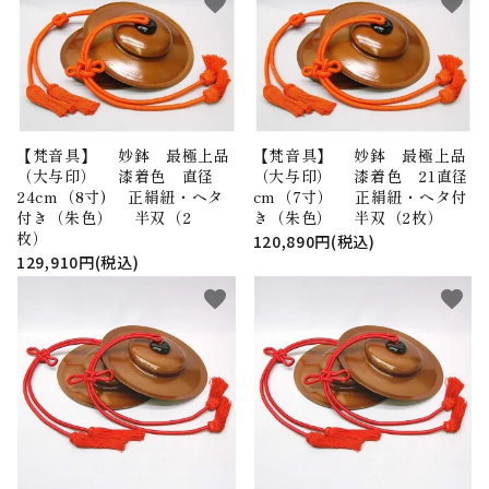
favorite
favorite
【梵音具】 妙鉢 最極上品
【梵音具】 妙鉢 最極上品
（大与印） 漆着色 直径
（大与印） 漆着色 21直径
24cm（8寸) 正絹紐・ヘタ
cm（7寸） 正絹紐・ヘタ付
付き（朱色） 半双（2
き（朱色） 半双（2枚）
枚）
120,890円(税込)
129,910円(税込)
favorite
favorite