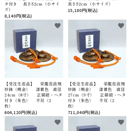
タ付き 長さ52cm（小サイ
長さ52cm（小サイズ）
ズ）
15,180円(税込)
8,140円(税込)
favorite
favorite
【受注生産品】 栄龍佐波理
【受注生産品】 栄龍佐波理
妙鉢（鳴金） 漆着色 直径
妙鉢（鳴金） 漆着色 直径
24cm（8寸） 正絹紐・ヘタ
27cm（9寸） 正絹紐・ヘタ
付き（朱色） 半双（2
付き（朱色） 半双（2
枚）
枚）
604,120円(税込)
711,040円(税込)
favorite
favorite