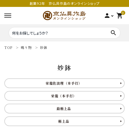
創業92年 京仏具作島のオンラインショップ
0
person
shopping_cart
search
TOP
鳴り物
妙鉢
search
妙鉢
密教法具
密教法具
栄龍佐波理（本手打）
寺院仏具
五鈷
栄龍（本手打）
鳴り物
錫杖
最極上品
家庭用仏具
鳴り物
極上品