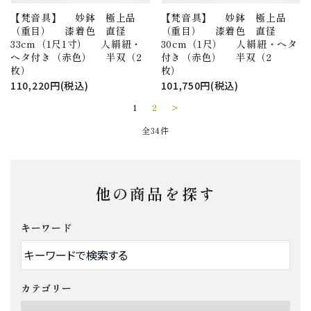
【梵音具】 妙鉢 極上品
【梵音具】 妙鉢 極上品
（重目） 漆着色 直径
（重目） 漆着色 直径
33cm（1尺1寸） 人絹紐・
30cm（1尺） 人絹紐・ヘタ
ヘタ付き（赤色） 半双（2
付き（赤色） 半双（2
枚）
枚）
110,220円(税込)
101,750円(税込)
1
2
>
全34件
他の商品を探す
キーワード
カテゴリー