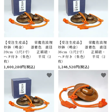
【受注生産品】 栄龍佐波理
【受注生産品】 栄龍佐波理
妙鉢（鳴金） 漆着色 直径
妙鉢（鳴金） 漆着色 直径
39cm（1尺3寸） 正絹紐・
36cm（1尺2寸） 正絹紐・
ヘタ付き（朱色） 半双（2
ヘタ付き（朱色） 半双（2
枚）
枚）
1,600,280円(税込)
1,246,520円(税込)
favorite
favorite