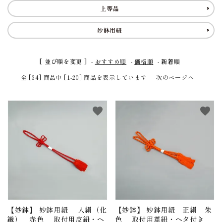
アウトレット
印金
上等品
ご利用ガイド
妙鉢用紐
プライバシーポリシー
[ 並び順を変更 ]
-
おすすめ順
-
価格順
-
新着順
全 [34] 商品中 [1-20] 商品を表示しています
次のページへ
特定商取引法について
お問い合わせ
favorite
favorite
【妙鉢】 妙鉢用紐 人絹（化
【妙鉢】 妙鉢用紐 正絹 朱
繊） 赤色 取付用皮紐・ヘ
色 取付用革紐・ヘタ付き