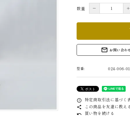
－
数量
s
mail_outline
お問い合わ
024-006-0
型番:
特定商取引法に基づく表
error_outline
この商品を友達に教え
share
買い物を続ける
undo