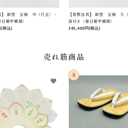
具】 新型 宝剣 中（尺五）・
【密教法具】 新型 宝剣 大
春日蜀甲模様）
袋付き（春日蜀甲模様）
円(税込)
345,400円(税込)
売れ筋商品
favorite