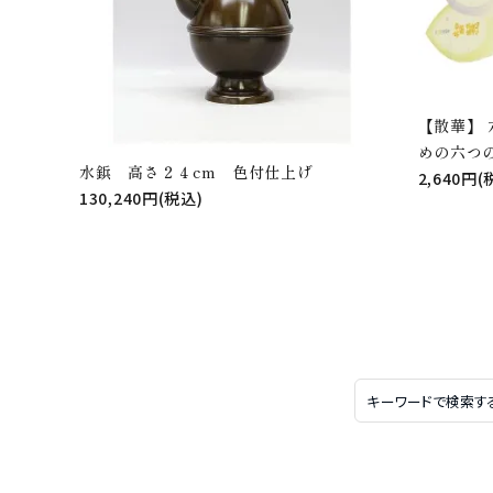
【散華】
めの六つ
水鋲 高さ２４cm 色付仕上げ
2,640円(
130,240円(税込)