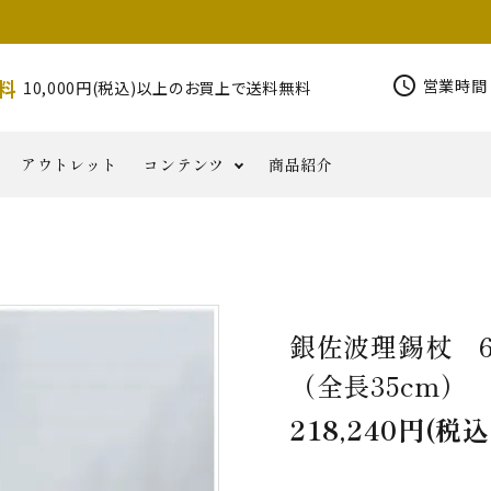
schedule
料
営業時間 
10,000円(税込)以上のお買上で送料無料
アウトレット
コンテンツ
商品紹介
錫杖
その他密
写経用
印金
柄香炉
香りと
磬
お
仏具類
コ
半鐘
花皿
NORIKA
華鬘
器
教
品
小物
ともに
知
ラ
その他仏具
Jewelry
六葉・
ら
ム
銀佐波理錫杖 
せ
（全長35cm
218,240円(税込