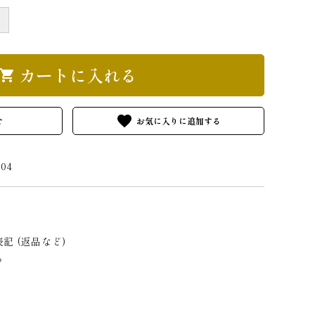
＋
カートに入れる
hopping_cart
favorite
せ
104
記 (返品など)
る