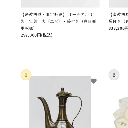
【密教法具・限定販売】 オールアルミ
【密教法
製 宝剣 大（二尺）・袋付き（春日蜀
袋付き（
甲模様）
333,300
297,000円(税込)
favorite