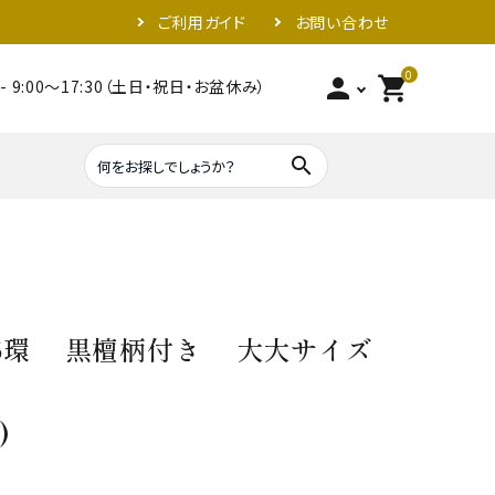
ご利用ガイド
お問い合わせ
0
person
shopping_cart
- 9:00～17:30（土日・祝日・お盆休み）
search
照明器具類
金具
6環 黒檀柄付き 大大サイズ
）
)