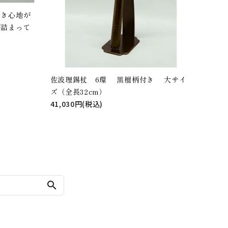
履き心地が
が詰まって
佐波理錫杖 6環 黒檀柄付き 大サイ
ズ（全長32cm）
41,030円(税込)
search