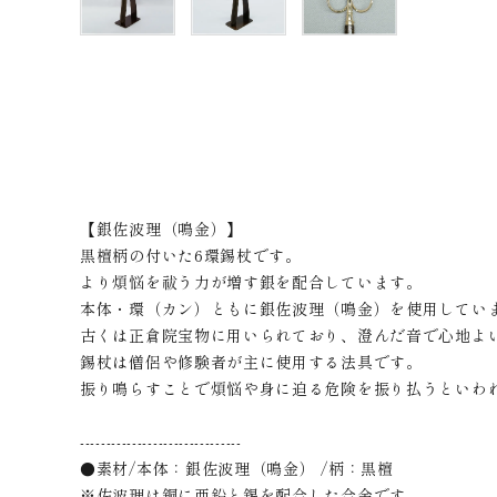
【銀佐波理（鳴金）】
黒檀柄の付いた6環錫杖です。
より煩悩を祓う力が増す銀を配合しています。
本体・環（カン）ともに銀佐波理（鳴金）を使用してい
古くは正倉院宝物に用いられており、澄んだ音で心地よ
錫杖は僧侶や修験者が主に使用する法具です。
振り鳴らすことで煩悩や身に迫る危険を振り払うといわ
-------------------------------
●素材/本体：銀佐波理（鳴金） /柄：黒檀
※佐波理は銅に亜鉛と錫を配合した合金です。