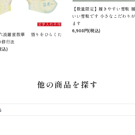
【数量限定】履きやすい雪駄 
いい雪駄です 小さなこだわり
ます
6,908円(税込)
 六波羅蜜散華 悟りをひらくた
の修行法
税込)
他の商品を探す