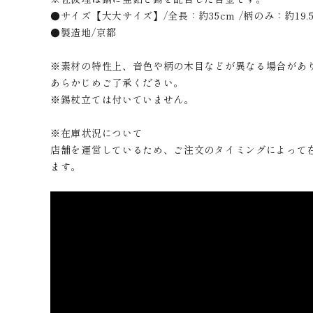
●サイズ【大大サイズ】/全長：約35cm /柄のみ：約19.5
●製造地/京都
※素材の特性上、音色や柄の木目などが異なる場合があ
あらかじめご了承ください。
※錫杖立ては付いていません。
※在庫状況について
店舗を運営しているため、ご注文のタイミングによって
ます。