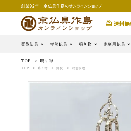
創業92年 京仏具作島のオンラインショップ
送料無
card_giftcard
密教法具
寺院仏具
鳴り物
家庭用仏具
TOP
鳴り物
search
TOP
鳴り物
錫杖
銀佐波理
前具類
金剛杵類
寺院用具足
護摩用品
妙鉢
香炉
二・五鋲
銅羅
生活雑
払子・如意・笏・手
その他
茶湯器・仏
花・六器
貨
密教法具
燭
鳴り物
用つぼみ
密教法具
寺院仏具
五鈷
鳴り物
錫杖
家庭用仏具