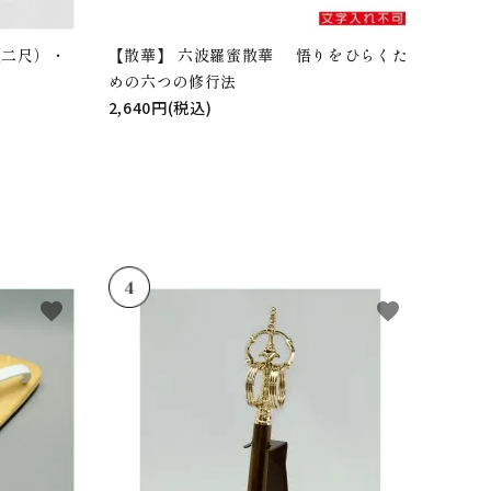
（二尺）・
【散華】 六波羅蜜散華 悟りをひらくた
めの六つの修行法
2,640円(税込)
favorite
favorite